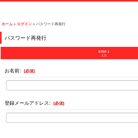
ホーム
>
ログイン
>
パスワード再発行
パスワード再発行
STEP 1
入力
お名前
:
[
必須
]
登録メールアドレス
:
[
必須
]