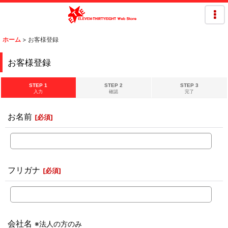
ホーム
>
お客様登録
お客様登録
STEP 1
STEP 2
STEP 3
入力
確認
完了
お名前
[
必須
]
フリガナ
[
必須
]
会社名
※法人の方のみ