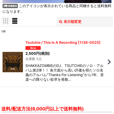
このアイコンが表示されている商品と同梱すると送料無料
になります。
表示順変更
閉じる
1
件
表示数
:
Tsutchie / This Is A Recording
[
1138-0025
]
並び順
:
2,500
円
(税別)
在庫数 5点
絞り込む
SHAKKAZOMBIEのDJ、TSUTCHIEのソロ・アル
バム第2弾！！ 各方面から高い評価を得たソロ名
義のアルバム"Thanks For Listening"から1年、音
楽への限りない欲求を発散…
送料/配送方法(6,000円以上で送料無料)