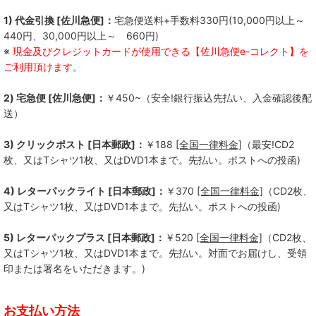
1) 代金引換 [佐川急便]：
宅急便送料+手数料330円(10,000円以上～
440円、30,000円以上～ 660円)
※
現金及びクレジットカードが使用できる【佐川急便e-コレクト】を
ご利用頂けます。
2) 宅急便 [佐川急便]：
￥450~（安全!銀行振込先払い、入金確認後配
送）
3) クリックポスト [日本郵政]：
￥188
[全国一律料金]
（最安!CD2
枚、又はTシャツ1枚、又はDVD1本まで。先払い。ポストへの投函)
4) レターパックライト [日本郵政]：
￥370
[全国一律料金]
（CD2枚、
又はTシャツ1枚、又はDVD1本まで。先払い。ポストへの投函)
5) レターパックプラス [日本郵政]：
￥520
[全国一律料金]
（CD2枚、
又はTシャツ1枚、又はDVD1本まで。先払い。対面でお届けし、受領
印または署名をいただきます。)
お支払い方法