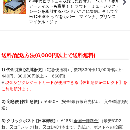
80年代ヒット曲を収録した好オムニバス！！参加
アーティストも豪華！！ ラウド・ミュージック・
シーンを牽引するバンドがここに集結。そして全
米TOP40ヒッツをカバー。マドンナ、プリンス、
マイケル・ジャ…
送料/配送方法(6,000円以上で送料無料)
1) 代金引換 [佐川急便]：
宅急便送料+手数料330円(10,000円以上～
440円、30,000円以上～ 660円)
※
現金及びクレジットカードが使用できる【佐川急便e-コレクト】を
ご利用頂けます。
2) 宅急便 [佐川急便]：
￥450~（安全!銀行振込先払い、入金確認後配
送）
3) クリックポスト [日本郵政]：
￥188
[全国一律料金]
（最安!CD2
枚、又はTシャツ1枚、又はDVD1本まで。先払い。ポストへの投函)