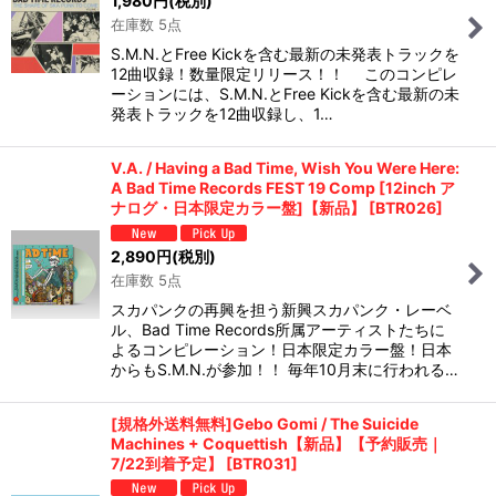
1,980
円
(税別)
在庫数 5点
S.M.N.とFree Kickを含む最新の未発表トラックを
12曲収録！数量限定リリース！！ このコンピレ
ーションには、S.M.N.とFree Kickを含む最新の未
発表トラックを12曲収録し、1…
V.A. / Having a Bad Time, Wish You Were Here:
A Bad Time Records FEST 19 Comp [12inch ア
ナログ・日本限定カラー盤]【新品】
[
BTR026
]
2,890
円
(税別)
在庫数 5点
スカパンクの再興を担う新興スカパンク・レーベ
ル、Bad Time Records所属アーティストたちに
よるコンピレーション！日本限定カラー盤！日本
からもS.M.N.が参加！！ 毎年10月末に行われる…
[規格外送料無料]Gebo Gomi / The Suicide
Machines + Coquettish【新品】【予約販売｜
7/22到着予定】
[
BTR031
]