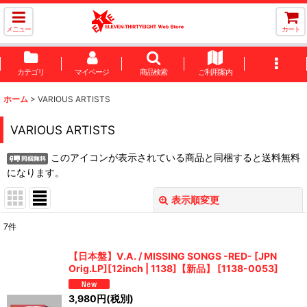
メニュー
カート
カテゴリ
マイページ
商品検索
ご利用案内
ホーム
>
VARIOUS ARTISTS
VARIOUS ARTISTS
このアイコンが表示されている商品と同梱すると送料無料
になります。
表示順変更
閉じる
7
件
表示数
:
【日本盤】V.A. / MISSING SONGS -RED- [JPN
Orig.LP][12inch | 1138]【新品】
[
1138-0053
]
並び順
:
3,980
円
(税別)