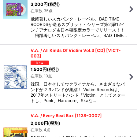
3,200
円
(税別)
在庫数 35点
飛躍著しいスカパンク・レーベル、BAD TIME
RCORDSが送るスプリット・シリーズ第2弾!12イ
ンチアナログ＆日本盤限定カラーでリリース！！
飛躍著しいスカパンク・レーベル、BAD TIME…
V.A. / All Kinds Of Victim Vol.3 [CD]
[
VICT-
003
]
1,500
円
(税別)
在庫数 10点
韓国、日本そしてウクライナから、さまざまなバ
ンドが２３バンドが集結！ Victim Recordsは、
2017年ストリートバンド「Victim」としてスター
トし、Punk、Hardcore、Skaな…
V.A. / Every Beat Box
[
1138-0007
]
2,000
円
(税別)
在庫数 4点