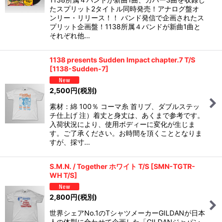
たスプリット2タイトル同時発売！アナログ盤オ
ンリー・リリース！！ バンド発信で企画されたス
プリット企画盤！1138所属４バンドが新曲1曲と
それぞれ他…
1138 presents Sudden Impact chapter.7 T/S
[
1138-Sudden-7
]
2,500
円
(税別)
素材：綿 100％ コーマ糸 首リブ、ダブルステッ
チ仕上げ 注）着丈と身丈は、あくまで参考です。
入荷状況により、使用ボディーに変化が生じま
す。ご了承ください。お時間を頂くこととなりま
すが、採寸…
S.M.N. / Together ホワイト T/S
[
SMN-TGTR-
WH T/S
]
2,800
円
(税別)
世界シェアNo.1のTシャツメーカーGILDANが日本
人の体型に合わせて企画した「GILDANジャパン