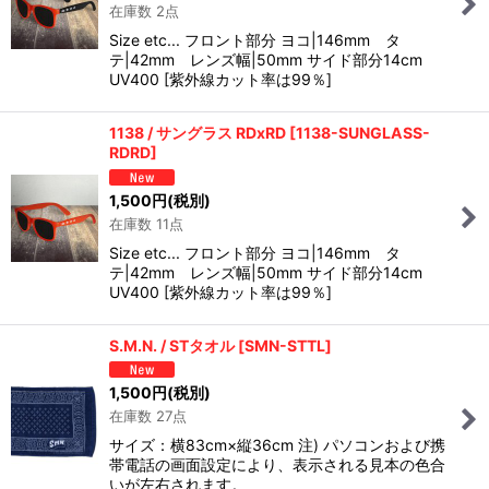
在庫数 2点
Size etc... フロント部分 ヨコ|146mm タ
テ|42mm レンズ幅|50mm サイド部分14cm
UV400 [紫外線カット率は99％]
1138 / サングラス RDxRD
[
1138-SUNGLASS-
RDRD
]
1,500
円
(税別)
在庫数 11点
Size etc... フロント部分 ヨコ|146mm タ
テ|42mm レンズ幅|50mm サイド部分14cm
UV400 [紫外線カット率は99％]
S.M.N. / STタオル
[
SMN-STTL
]
1,500
円
(税別)
在庫数 27点
サイズ：横83cm×縦36cm 注) パソコンおよび携
帯電話の画面設定により、表示される見本の色合
いが左右されます。