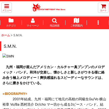
メニュー
カート
カテゴリ
マイページ
商品検索
ご利用案内
ホーム
>
S.M.N.
S.M.N.
九州・福岡が産んだアメリカン・カルチャー臭プンプンのメロデ
ィック・バンド。和洋が交差し、懐かしさと新しさがウネる様に絡
み合う極上メロディー！爽快感溢れるスピーディーなサウンドは、
さらに磨きをかけている。
=BIOGRAPHY=
2001年結成、九州・福岡にて地元の高校の同級生Gu/Vo 横山
裕章 Vo/Ba 西村浩介 Dr/cho マー坊から成る3ピース・バンド。結