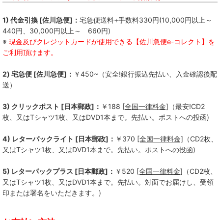
1) 代金引換 [佐川急便]：
宅急便送料+手数料330円(10,000円以上～
440円、30,000円以上～ 660円)
※
現金及びクレジットカードが使用できる【佐川急便e-コレクト】を
ご利用頂けます。
2) 宅急便 [佐川急便]：
￥450~（安全!銀行振込先払い、入金確認後配
送）
3) クリックポスト [日本郵政]：
￥188
[全国一律料金]
（最安!CD2
枚、又はTシャツ1枚、又はDVD1本まで。先払い。ポストへの投函)
4) レターパックライト [日本郵政]：
￥370
[全国一律料金]
（CD2枚、
又はTシャツ1枚、又はDVD1本まで。先払い。ポストへの投函)
5) レターパックプラス [日本郵政]：
￥520
[全国一律料金]
（CD2枚、
又はTシャツ1枚、又はDVD1本まで。先払い。対面でお届けし、受領
印または署名をいただきます。)