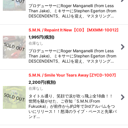
プロデューサーにRoger Manganelli (from Less
Than Jake)、ミキサーにStephen Egerton (from
DESCENDENTS、ALL)を迎え、マスタリング…
S.M.N. / Repaint It New【CD】
[
MXMM-10012
]
1,995
円
(税別)
在庫なし
プロデューサーにRoger Manganelli (from Less
Than Jake)、ミキサーにStephen Egerton (from
DESCENDENTS、ALL)を迎え、マスタリング…
S.M.N. / Smile Your Tears Away
[
ZYCD-1007
]
2,200
円
(税別)
在庫なし
タイトル通り、笑顔で涙が吹っ飛ぶ全18曲！！
世間を騒がせた、ご存知「S.M.N.(From
Fukuoka)」が前作から約2年で3rdアルバムをつ
いにリリース！！怒濤のライブ・ペースと先輩バ
ンド…