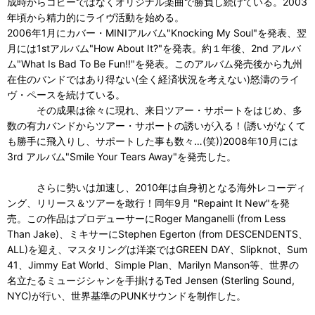
成時からコピーではなくオリジナル楽曲で勝負し続けている。2003
年頃から精力的にライヴ活動を始める。
2006年1月にカバー・MINIアルバム"Knocking My Soul"を発表、翌
月には1stアルバム"How About It?"を発表。約１年後、2nd アルバ
ム"What Is Bad To Be Fun!!"を発表。このアルバム発売後から九州
在住のバンドではあり得ない(全く経済状況を考えない)怒濤のライ
ヴ・ペースを続けている。
その成果は徐々に現れ、来日ツアー・サポートをはじめ、多
数の有力バンドからツアー・サポートの誘いが入る！(誘いがなくて
も勝手に飛入りし、サポートした事も数々…(笑))2008年10月には
3rd アルバム"Smile Your Tears Away"を発売した。
さらに勢いは加速し、2010年は自身初となる海外レコーディ
ング、リリース＆ツアーを敢行！同年9月 "Repaint It New"を発
売。この作品はプロデューサーにRoger Manganelli (from Less
Than Jake)、ミキサーにStephen Egerton (from DESCENDENTS、
ALL)を迎え、マスタリングは洋楽ではGREEN DAY、Slipknot、Sum
41、Jimmy Eat World、Simple Plan、Marilyn Manson等、世界の
名立たるミュージシャンを手掛けるTed Jensen (Sterling Sound,
NYC)が行い、世界基準のPUNKサウンドを制作した。