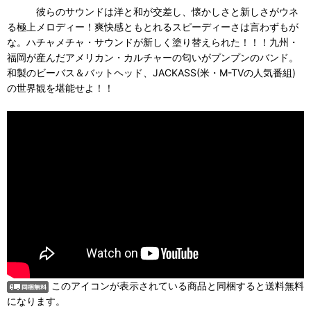
彼らのサウンドは洋と和が交差し、懐かしさと新しさがウネ
る極上メロディー！爽快感ともとれるスピーディーさは言わずもが
な。ハチャメチャ・サウンドが新しく塗り替えられた！！！九州・
福岡が産んだアメリカン・カルチャーの匂いがプンプンのバンド。
和製のビーバス＆バットヘッド、JACKASS(米・M-TVの人気番組)
の世界観を堪能せよ！！
このアイコンが表示されている商品と同梱すると送料無料
になります。