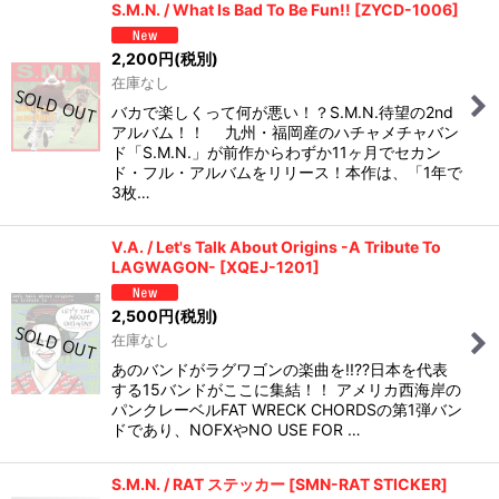
S.M.N. / What Is Bad To Be Fun!!
[
ZYCD-1006
]
2,200
円
(税別)
在庫なし
バカで楽しくって何が悪い！？S.M.N.待望の2nd
アルバム！！ 九州・福岡産のハチャメチャバン
ド「S.M.N.」が前作からわずか11ヶ月でセカン
ド・フル・アルバムをリリース！本作は、「1年で
3枚…
V.A. / Let's Talk About Origins -A Tribute To
LAGWAGON-
[
XQEJ-1201
]
2,500
円
(税別)
在庫なし
あのバンドがラグワゴンの楽曲を!!??日本を代表
する15バンドがここに集結！！ アメリカ西海岸の
パンクレーベルFAT WRECK CHORDSの第1弾バン
ドであり、NOFXやNO USE FOR …
S.M.N. / RAT ステッカー
[
SMN-RAT STICKER
]