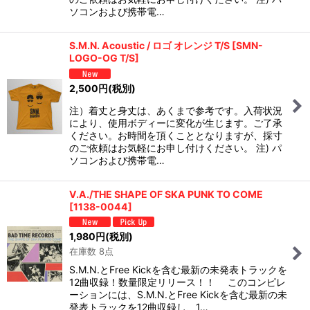
ソコンおよび携帯電…
S.M.N. Acoustic / ロゴ オレンジ T/S
[
SMN-
LOGO-OG T/S
]
2,500
円
(税別)
注）着丈と身丈は、あくまで参考です。入荷状況
により、使用ボディーに変化が生じます。ご了承
ください。お時間を頂くこととなりますが、採寸
のご依頼はお気軽にお申し付けください。 注) パ
ソコンおよび携帯電…
V.A./THE SHAPE OF SKA PUNK TO COME
[
1138-0044
]
1,980
円
(税別)
在庫数 8点
S.M.N.とFree Kickを含む最新の未発表トラックを
12曲収録！数量限定リリース！！ このコンピレ
ーションには、S.M.N.とFree Kickを含む最新の未
発表トラックを12曲収録し、1…