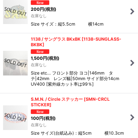
200
円
(税別)
在庫なし
Size サイズ：縦5.5cm 横14cm
1138 / サングラス BKxBK
[
1138-SUNGLASS-
BKBK
]
1,500
円
(税別)
在庫なし
Size etc... フロント部分 ヨコ|146mm タ
テ|42mm レンズ幅|50mm サイド部分14cm
UV400 [紫外線カット率は99％]
S.M.N. / Circle ステッカー
[
SMN-CRCL
STICKER
]
100
円
(税別)
在庫なし
Size サイズ(台紙込み)：縦5cm 横10.3cm