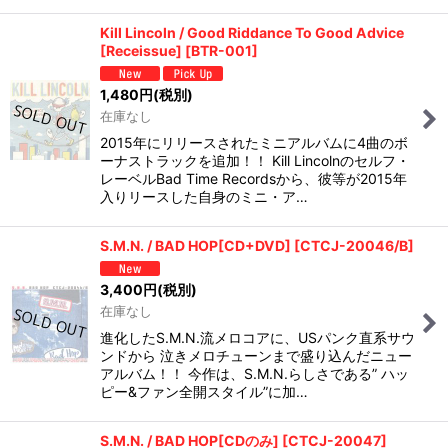
Kill Lincoln / Good Riddance To Good Advice
[Receissue]
[
BTR-001
]
1,480
円
(税別)
在庫なし
2015年にリリースされたミニアルバムに4曲のボ
ーナストラックを追加！！ Kill Lincolnのセルフ・
レーベルBad Time Recordsから、彼等が2015年
入りリースした自身のミニ・ア…
S.M.N. / BAD HOP[CD+DVD]
[
CTCJ-20046/B
]
3,400
円
(税別)
在庫なし
進化したS.M.N.流メロコアに、USパンク直系サウ
ンドから 泣きメロチューンまで盛り込んだニュー
アルバム！！ 今作は、S.M.N.らしさである” ハッ
ピー&ファン全開スタイル”に加…
S.M.N. / BAD HOP[CDのみ]
[
CTCJ-20047
]