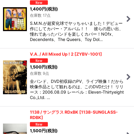
1,400
円
(税別)
在庫数 17点
S.M.N.が超変化球でヤッちゃいました！デビュー
作にしてカバー・アルバム！！ 彼らの思い出、
憧れであったバンドを楽しくカバー！NOfx、
Decendents、The Queers、Toy Dol…
V.A. / All Mixed Up ! 2
[
ZYBV-1001
]
1,500
円
(税別)
在庫数 9点
全バンド、DVD初収録のPV、ライブ映像！だから
映像作品として観れるのは、このDVDだけ！ リリ
ース：2006.08.09 レーベル：Eleven-Thirtyeight
Co.,Ltd. …
1138 / サングラス RDxBK
[
1138-SUNGLASS-
RDBK
]
1,500
円
(税別)