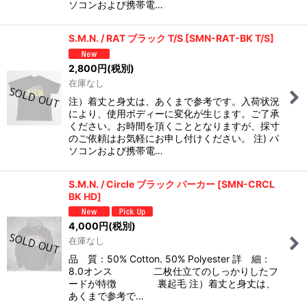
ソコンおよび携帯電…
S.M.N. / RAT ブラック T/S
[
SMN-RAT-BK T/S
]
2,800
円
(税別)
在庫なし
注）着丈と身丈は、あくまで参考です。入荷状況
により、使用ボディーに変化が生じます。ご了承
ください。お時間を頂くこととなりますが、採寸
のご依頼はお気軽にお申し付けください。 注) パ
ソコンおよび携帯電…
S.M.N. / Circle ブラック パーカー
[
SMN-CRCL
BK HD
]
4,000
円
(税別)
在庫なし
品 質：50% Cotton. 50% Polyester 詳 細：
8.0オンス 二枚仕立てのしっかりしたフ
ードが特徴 裏起毛 注）着丈と身丈は、
あくまで参考で…