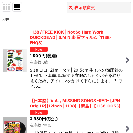
表示順変更
閉じる
58
件
表示数
:
1138 / FREE KICK | Not So Hard Work |
QUICKDEAD | S.M.N. 転写フィルム
[
1138-
並び順
:
FNQS
]
1,500
円
(税別)
絞り込む
在庫数 8点
Size ヨコ| 21m タテ| 29.5cm 生地への熱圧着の
工程 1. 下準備: 転写する衣服のしわや水分を取り
除くため、アイロンをかけて平らにします。 2. フ
ィル…
【日本盤】V.A. / MISSING SONGS -RED- [JPN
Orig.LP][12inch | 1138]【新品】
[
1138-0053
]
3,980
円
(税別)
在庫数 48点
1138所属４バンドが新曲1曲、カバー3曲を収録し