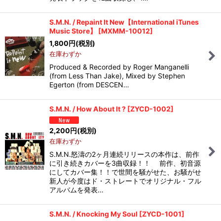
S.M.N. / Repaint It New【International iTunes
Music Store】
[
MXMM-10012
]
1,800
円
(税別)
在庫わずか
Produced & Recorded by Roger Manganelli
(from Less Than Jake), Mixed by Stephen
Egerton (from DESCEN…
S.M.N. / How About It ?
[
ZYCD-1002
]
2,200
円
(税別)
在庫わずか
S.M.N.怒濤の2ヶ月連続リリースの本作は、前作
に引き続きカバーを3曲収録！！ 前作、初音源
にしてカバー集！！で世間を騒がせた、お騒がせ
新人が今度はド・ストレートでオリジナル・フル
アルバムを発表…
S.M.N. / Knocking My Soul
[
ZYCD-1001
]