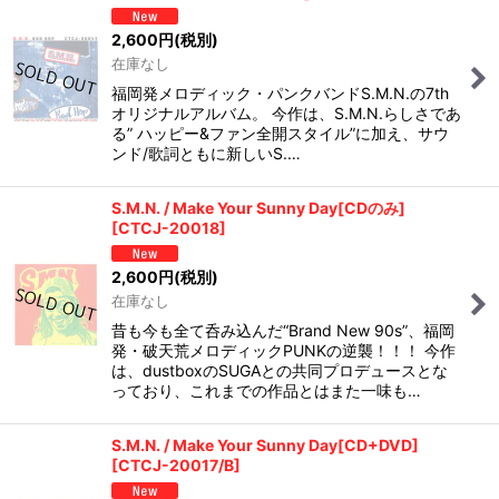
2,600
円
(税別)
在庫なし
福岡発メロディック・パンクバンドS.M.N.の7th
オリジナルアルバム。 今作は、S.M.N.らしさであ
る” ハッピー&ファン全開スタイル”に加え、サウ
ンド/歌詞ともに新しいS.…
S.M.N. / Make Your Sunny Day[CDのみ]
[
CTCJ-20018
]
2,600
円
(税別)
在庫なし
昔も今も全て呑み込んだ“Brand New 90s”、福岡
発・破天荒メロディックPUNKの逆襲！！！ 今作
は、dustboxのSUGAとの共同プロデュースとな
っており、これまでの作品とはまた一味も…
S.M.N. / Make Your Sunny Day[CD+DVD]
[
CTCJ-20017/B
]