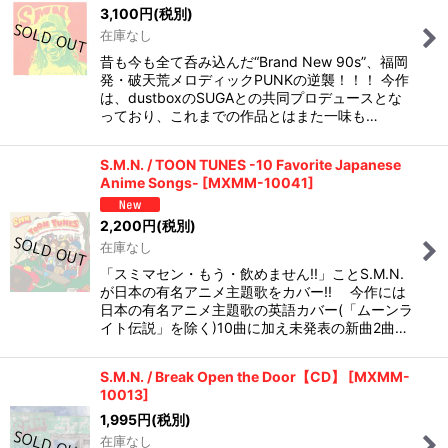
3,100
円
(税別)
在庫なし
昔も今も全て呑み込んだ“Brand New 90s”、福岡
発・破天荒メロディックPUNKの逆襲！！！ 今作
は、dustboxのSUGAとの共同プロデュースとな
っており、これまでの作品とはまた一味も…
S.M.N. / TOON TUNES -10 Favorite Japanese
Anime Songs-
[
MXMM-10041
]
2,200
円
(税別)
在庫なし
「スミマセン・もう・飲めません!!」ことS.M.N.
が日本の有名アニメ主題歌をカバー!! 今作には
日本の有名アニメ主題歌の英語カバー(「ムーンラ
イト伝説」を除く)10曲に加え未発表の新曲2曲…
S.M.N. / Break Open the Door【CD】
[
MXMM-
10013
]
1,995
円
(税別)
在庫なし