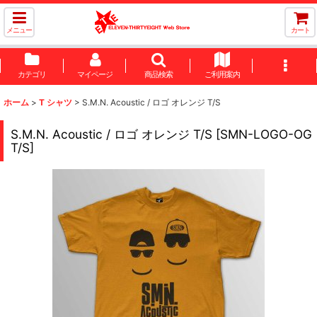
メニュー
カート
カテゴリ
マイページ
商品検索
ご利用案内
ホーム
>
T シャツ
>
S.M.N. Acoustic / ロゴ オレンジ T/S
S.M.N. Acoustic / ロゴ オレンジ T/S
[
SMN-LOGO-OG
T/S
]