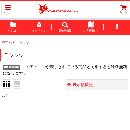
メニュー
カート
カテゴリ
マイページ
商品検索
ご利用案内
ホーム
>
T シャツ
T シャツ
このアイコンが表示されている商品と同梱すると送料無料
になります。
表示順変更
閉じる
27
件
表示数
:
並び順
: