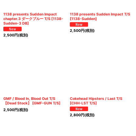
1138 presents Sudden Impact
1138 presents Sudden Impact T/S
chapter.3 ダークブルー T/S
[
1138-
[
1138-Sudden
]
Sudden-3 DB
]
2,500
円
(税別)
2,500
円
(税別)
GMF / Blood In, Blood Out T/S
Cokehead Hipsters / Last T/S
【Dead Stock】
[
GMF-GUN T/S
]
[
CHH-LST T/S
]
2,500
円
(税別)
2,800
円
(税別)