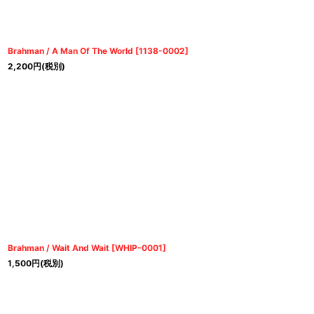
Brahman / A Man Of The World
[
1138-0002
]
2,200
円
(税別)
Brahman / Wait And Wait
[
WHIP-0001
]
1,500
円
(税別)