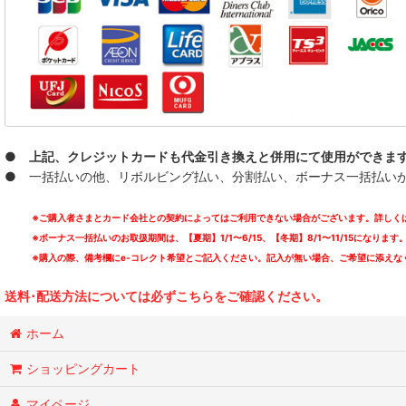
● 上記、クレジットカードも代金引き換えと併用にて使用ができま
● 一括払いの他、リボルビング払い、分割払い、ボーナス一括払いが可能
※ご購入者さまとカード会社との契約によってはご利用できない場合がございます。詳しくは
※ボーナス一括払いのお取扱期間は、【夏期】1/1〜6/15、【冬期】8/1〜11/15になります
※購入の際、備考欄にe-コレクト希望とご記入ください。記入が無い場合、ご希望に添えな
送料･配送方法については必ずこちらをご確認ください。
ホーム
ショッピングカート
マイページ