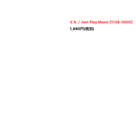
V.A. / Just Play Music
[
1138-0005
]
1,680
円
(税別)