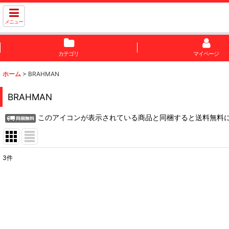
メニュー
カテゴリ
マイページ
ホーム
>
BRAHMAN
BRAHMAN
このアイコンが表示されている商品と同梱すると送料無料
3
件
表示数
:
並び順
: