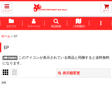
メニュー
カート
カテゴリ
マイページ
商品検索
ご利用案内
ホーム
>
EP
EP
このアイコンが表示されている商品と同梱すると送料無料
になります。
表示順変更
閉じる
3
件
表示数
:
並び順
: