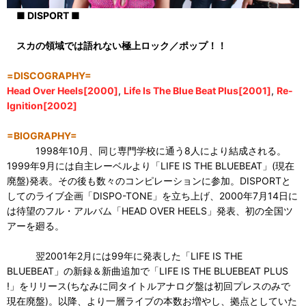
■ DISPORT ■
スカの領域では語れない極上ロック／ポップ！！
=DISCOGRAPHY=
Head Over Heels[2000]
,
Life Is The Blue Beat Plus[2001]
,
Re-
Ignition[2002]
=BIOGRAPHY=
1998年10月、同じ専門学校に通う8人により結成される。
1999年9月には自主レーベルより「LIFE IS THE BLUEBEAT」(現在
廃盤)発表。その後も数々のコンピレーションに参加。DISPORTと
してのライブ企画「DISPO-TONE」を立ち上げ、2000年7月14日に
は待望のフル・アルバム「HEAD OVER HEELS」発表、初の全国ツ
アーを廻る。
翌2001年2月には99年に発表した「LIFE IS THE
BLUEBEAT」の新録＆新曲追加で「LIFE IS THE BLUEBEAT PLUS
!」をリリース(ちなみに同タイトルアナログ盤は初回プレスのみで
現在廃盤)。以降、より一層ライブの本数お増やし、拠点としていた