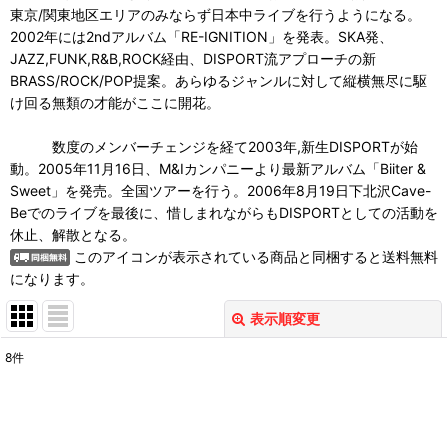
東京/関東地区エリアのみならず日本中ライブを行うようになる。
2002年には2ndアルバム「RE-IGNITION」を発表。SKA発、
JAZZ,FUNK,R&B,ROCK経由、DISPORT流アプローチの新
BRASS/ROCK/POP提案。あらゆるジャンルに対して縦横無尽に駆
け回る無類の才能がここに開花。
数度のメンバーチェンジを経て2003年,新生DISPORTが始
動。2005年11月16日、M&Iカンパニーより最新アルバム「Biiter &
Sweet」を発売。全国ツアーを行う。2006年8月19日下北沢Cave-
Beでのライブを最後に、惜しまれながらもDISPORTとしての活動を
休止、解散となる。
このアイコンが表示されている商品と同梱すると送料無料
になります。
表示順変更
閉じる
8
件
表示数
:
並び順
: