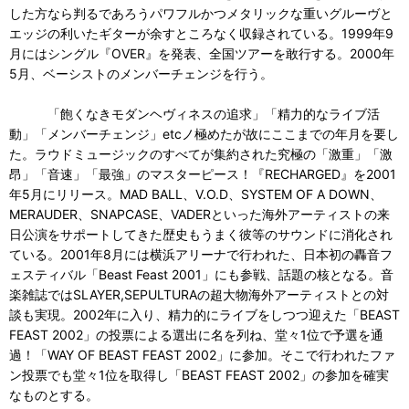
した方なら判るであろうパワフルかつメタリックな重いグルーヴと
エッジの利いたギターが余すところなく収録されている。1999年9
月にはシングル『OVER』を発表、全国ツアーを敢行する。2000年
5月、ベーシストのメンバーチェンジを行う。
「飽くなきモダンヘヴィネスの追求」「精力的なライブ活
動」「メンバーチェンジ」etcノ極めたが故にここまでの年月を要し
た。ラウドミュージックのすべてが集約された究極の「激重」「激
昂」「音速」「最強」のマスターピース！『RECHARGED』を2001
年5月にリリース。MAD BALL、V.O.D、SYSTEM OF A DOWN、
MERAUDER、SNAPCASE、VADERといった海外アーティストの来
日公演をサポートしてきた歴史もうまく彼等のサウンドに消化され
ている。2001年8月には横浜アリーナで行われた、日本初の轟音フ
ェスティバル「Beast Feast 2001」にも参戦、話題の核となる。音
楽雑誌ではSLAYER,SEPULTURAの超大物海外アーティストとの対
談も実現。2002年に入り、精力的にライブをしつつ迎えた「BEAST
FEAST 2002」の投票による選出に名を列ね、堂々1位で予選を通
過！「WAY OF BEAST FEAST 2002」に参加。そこで行われたファ
ン投票でも堂々1位を取得し「BEAST FEAST 2002」の参加を確実
なものとする。