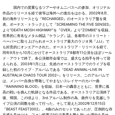
国内での度重なるツアーやオムニバスへの参加、オリジナル
作品のリリースを経て彼等は海外への進出をはかる。2002年8月、
初の海外リリースとな『RECHARGED』のオーストラリア盤を発
表。ボーナス・トラックとして『SCREAMING THE FIVE SENSES』
より"DEATH MOSH HIGHWAY"を『OVER』より"ZOMBIE"を収録。
世界的に有名なメタル雑誌『ケラング』誌、各都市のストリート・
ペーパーに取り上げられオーストラリア最大のラジオ局『JJJ』で
も好意的にオンエアーされた。オーストラリア・リリースを経て、
同年9月から10月にかけてオーストラリア8都市11公演をほぼソール
ド・アウトで終了。各公演都市会場では、盛大なる拍手を持って迎
えられる。2003年1月には、先述のオーストラリアでのライブを収
録した初のライブ・アルバムである『DEAD ANIMAL~LIVE IN
AUSTRALIA CHAOS TOUR 2002~』をリリース。このアルバムで
は、メンバー自身が尊敬してやまないスレイヤーのカバー曲
『RAINNING BLOOD』を収録。日本一の轟音とともに、世界に孤
高の戦いを挑んだ軌跡となる作品である。オーストラリア公演終了
後、帰国。この頃より、3rd.アルバム制作の為、曲作りを見越しラ
イブ公演の回数を絞って行った。そして迎えた2002年12月15日
『BEAST FEAST2002』。4曲のみのセットであったが、圧倒的な存
在感を見せつけ、ファン投票で1位で予選を勝ち抜いた理由を見せ