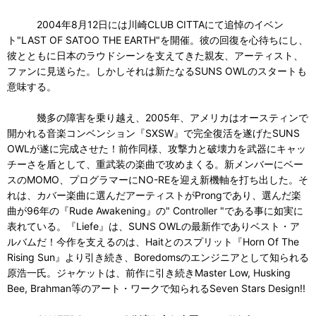
2004年8月12日には川崎CLUB CITTAにて追悼のイベン
ト"LAST OF SATOO THE EARTH"を開催。彼の回復を心待ちにし、
彼とともに日本のラウドシーンを支えてきた親友、アーティスト、
ファンに見送らた。しかしそれは新たなるSUNS OWLのスタートも
意味する。
幾多の障害を乗り越え、2005年、アメリカはオースティンで
開かれる音楽コンベンション『SXSW』で完全復活を遂げたSUNS
OWLが遂に完成させた！前作同様、攻撃力と破壊力を武器にキャッ
チーさを盾として、重武装の楽曲で攻めまくる。新メンバーにベー
スのMOMO、プログラマーにNO-REを迎え新機軸を打ち出した。そ
れは、カバー楽曲に選んだアーティストがProngであり、選んだ楽
曲が96年の『Rude Awakening』の" Controller "である事に如実に
表れている。『Liefe』は、SUNS OWLの最新作でありベスト・ア
ルバムだ！今作を支えるのは、Haitとのスプリット『Horn Of The
Rising Sun』より引き続き、Boredomsのエンジニアとして知られる
原浩一氏。ジャケットは、前作に引き続きMaster Low, Husking
Bee, Brahman等のアート・ワークで知られるSeven Stars Design!!