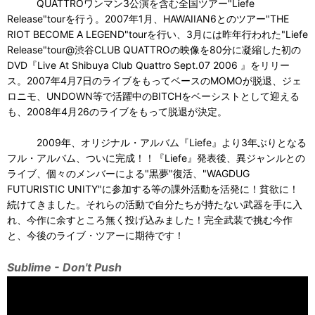
QUATTROワンマン3公演を含む全国ツアー"Liefe
Release"tourを行う。2007年1月、HAWAIIAN6とのツアー"THE
RIOT BECOME A LEGEND"tourを行い、3月には昨年行われた"Liefe
Release"tour@渋谷CLUB QUATTROの映像を80分に凝縮した初の
DVD『Live At Shibuya Club Quattro Sept.07 2006 』をリリー
ス。2007年4月7日のライブをもってベースのMOMOが脱退、ジェ
ロニモ、UNDOWN等で活躍中のBITCHをベーシストとして迎える
も、2008年4月26のライブをもって脱退が決定。
2009年、オリジナル・アルバム『Liefe』より3年ぶりとなる
フル・アルバム、ついに完成！！『Liefe』発表後、異ジャンルとの
ライブ、個々のメンバーによる"黒夢"復活、"WAGDUG
FUTURISTIC UNITY"に参加する等の課外活動を活発に！貧欲に！
続けてきました。それらの活動で自分たちが持たない武器を手に入
れ、今作に余すところ無く投げ込みました！完全武装で挑む今作
と、今後のライブ・ツアーに期待です！
Sublime - Don't Push