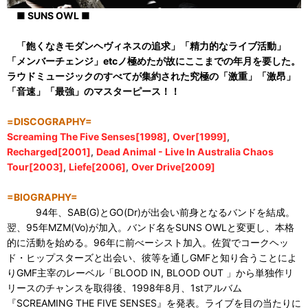
■ SUNS OWL ■
「飽くなきモダンヘヴィネスの追求」「精力的なライブ活動」
「メンバーチェンジ」etcノ極めたが故にここまでの年月を要した。
ラウドミュージックのすべてが集約された究極の「激重」「激昂」
「音速」「最強」のマスターピース！！
=DISCOGRAPHY=
Screaming The Five Senses[1998]
,
Over[1999]
,
Recharged[2001]
,
Dead Animal - Live In Australia Chaos
Tour[2003]
,
Liefe[2006]
,
Over Drive[2009]
=BIOGRAPHY=
94年、SAB(G)とGO(Dr)が出会い前身となるバンドを結成。
翌、95年MZM(Vo)が加入。バンド名をSUNS OWLと変更し、本格
的に活動を始める。96年に前べーシスト加入。佐賀でコークヘッ
ド・ヒップスターズと出会い、彼等を通しGMFと知り合うことによ
りGMF主宰のレーベル「BLOOD IN, BLOOD OUT 」から単独作リ
リースのチャンスを取得後、1998年8月、1stアルバム
『SCREAMING THE FIVE SENSES』を発表。ライブを目の当たりに