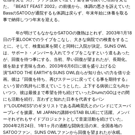
た。『BEAST FEAST 2002』の前後から、体調の悪さを訴えていた
BassのSATOOが通院するも体調は戻らず、年末年始に休養を取る
事で納得しつつ年末を迎える。
年が明けてもなかなかSATOOの微熱はとれず、2003年1月18
日の千葉LOOKでのライブをこなし、大きな病院での検査をするこ
とに。そして、検査結果を聞くと同時に入院が決定。SUNS OWL
は、サポート・メンバーを入れてライブをこなすという道もあった
が、回復を待つ事にする。当初、早い回復が望まれたが、長期化。
彼を励ます意味も含め、2003年6月6日に彼を盛り上げる公
演“SATOO THE EARTH”をSUNS OWL自らが知り合いの力を借り企
画。彼は『回復を待ち、再びステージに戻ってくる事を期待する』
という皆の気持ちに答えていこうとした。上下する病状に立ち向か
いつつ、彼は最後まで希望を持ち続けていったDrumのGOはその間
にも活動を続行。言わずと知れた日本を代表するバン
ド"LOUDNESS"のギタリストである高崎晃氏とのバンドにてスーパ
ープレイを披露。MI JAPANの講師やSTAB BLUEにて活躍。メンバ
ーそれぞれもサイドプロジェクトとして音楽活動を続けていた。
2004年2月24日、1年1ヶ月の過酷な闘病生活の末、全国各地の
SATOOファン、SUNS OWLファンから回復を望まれたが永眠。