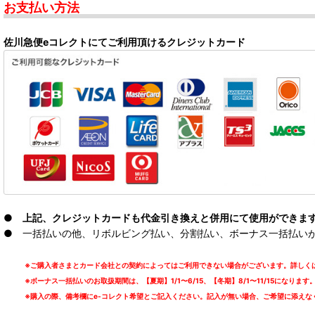
お支払い方法
佐川急便eコレクトにてご利用頂けるクレジットカード
● 上記、クレジットカードも代金引き換えと併用にて使用ができま
● 一括払いの他、リボルビング払い、分割払い、ボーナス一括払いが可能
※ご購入者さまとカード会社との契約によってはご利用できない場合がございます。詳しくは
※ボーナス一括払いのお取扱期間は、【夏期】1/1〜6/15、【冬期】8/1〜11/15になります
※購入の際、備考欄にe-コレクト希望とご記入ください。記入が無い場合、ご希望に添えな