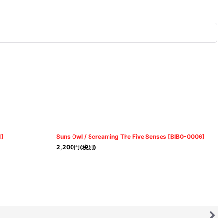
1
]
Suns Owl / Screaming The Five Senses
[
BIBO-0006
]
2,200
円
(税別)