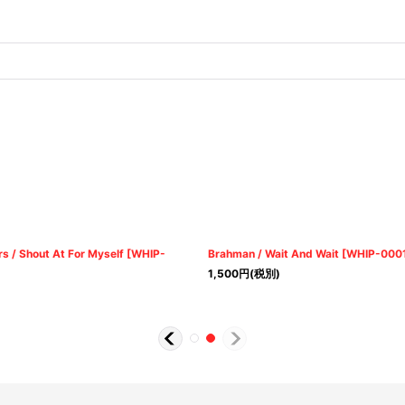
s / Shout At For Myself
[
WHIP-
Brahman / Wait And Wait
[
WHIP-000
1,500
円
(税別)