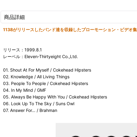
商品詳細
1138がリリースしたバンド達を収録したプローモーション・ビデオ
リリース：1999.8.1
レーベル：Eleven-Thirtyeight Co.,Ltd.
01. Shout At For Myself / Cokehead Hipsters
02. Knowledge / All Living Things
03. People To People / Cokehead Hipsters
04. In My Mind / GMF
05. Always Be Happy With You / Cokehead Hipsters
06. Look Up To The Sky / Suns Owl
07. Answer For… / Brahman