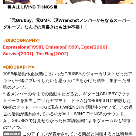
■ ALL LIVING THINGS ■
「元Grubby、元GMF、現Wrenchのメンバーからなるスーパー
グループ」なんぞの肩書きはもはや不要！！
=DISCOGRAPHY=
Expressions[1998]
,
Emission[1999]
,
Egos[2000]
,
Survive[2001]
,
The Flag[2002]
=BIOGRAPHY=
1998年活動休止状態にはいったGRUBBYのヴォーカリストだったア
キラが一緒にプレイしたいと思う人に声をかけた結果、集まった最
強のメンツ。
* 各メンバーの今までの活動をたどると、ギターはGRUBBYでウッ
トベースを担当していたヤマモト、ドラムは1998年3月に解散した
GMFのアット、ベースは現在もWRENCHで活動中のマツダ。この過
去の活動が集約されているのがALL LIVING THINGSのサウンド。
又、GRUBBYでは見せなかった日本語歌詞によるヴォーカルも特徴
のひとつ。
このアイコンが表示されている商品と同梱すると送料無料