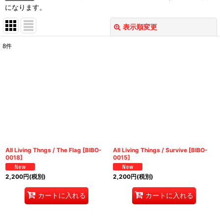
になります。
表示順変更
閉じる
8
件
表示数
:
並び順
:
絞り込む
All Living Thngs / The Flag
[
BIBO-
All Living Things / Survive
[
BIBO-
0018
]
0015
]
2,200
円
(税別)
2,200
円
(税別)
カートに入れる
カートに入れる