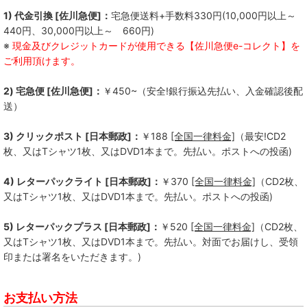
1) 代金引換 [佐川急便]：
宅急便送料+手数料330円(10,000円以上～
440円、30,000円以上～ 660円)
※
現金及びクレジットカードが使用できる【佐川急便e-コレクト】を
ご利用頂けます。
2) 宅急便 [佐川急便]：
￥450~（安全!銀行振込先払い、入金確認後配
送）
3) クリックポスト [日本郵政]：
￥188
[全国一律料金]
（最安!CD2
枚、又はTシャツ1枚、又はDVD1本まで。先払い。ポストへの投函)
4) レターパックライト [日本郵政]：
￥370
[全国一律料金]
（CD2枚、
又はTシャツ1枚、又はDVD1本まで。先払い。ポストへの投函)
5) レターパックプラス [日本郵政]：
￥520
[全国一律料金]
（CD2枚、
又はTシャツ1枚、又はDVD1本まで。先払い。対面でお届けし、受領
印または署名をいただきます。)
お支払い方法