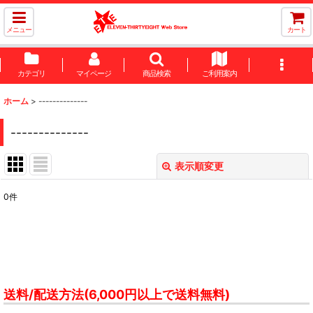
メニュー
カート
カテゴリ
マイページ
商品検索
ご利用案内
ホーム
>
--------------
--------------
表示順変更
閉じる
0
件
表示数
:
並び順
:
絞り込む
送料/配送方法(6,000円以上で送料無料)