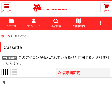
メニュー
カート
カテゴリ
マイページ
商品検索
ご利用案内
ホーム
>
Cassette
Cassette
このアイコンが表示されている商品と同梱すると送料無料
になります。
表示順変更
閉じる
1
件
表示数
:
並び順
: