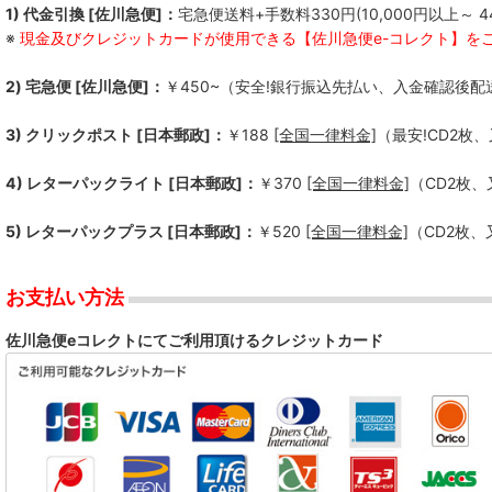
1) 代金引換 [佐川急便]：
宅急便送料+手数料330円(10,000円以上～ 4
※
現金及びクレジットカードが使用できる【佐川急便e-コレクト】を
2) 宅急便 [佐川急便]：
￥450~（安全!銀行振込先払い、入金確認後配
3) クリックポスト [日本郵政]：
￥188
[全国一律料金]
（最安!CD2枚
4) レターパックライト [日本郵政]：
￥370
[全国一律料金]
（CD2枚
5) レターパックプラス [日本郵政]：
￥520
[全国一律料金]
（CD2枚
お支払い方法
佐川急便eコレクトにてご利用頂けるクレジットカード