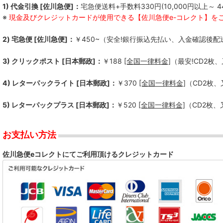
1) 代金引換 [佐川急便]：
宅急便送料+手数料330円(10,000円以上～ 4
※
現金及びクレジットカードが使用できる【佐川急便e-コレクト】を
2) 宅急便 [佐川急便]：
￥450~（安全!銀行振込先払い、入金確認後配
3) クリックポスト [日本郵政]：
￥188
[全国一律料金]
（最安!CD2枚
4) レターパックライト [日本郵政]：
￥370
[全国一律料金]
（CD2枚
5) レターパックプラス [日本郵政]：
￥520
[全国一律料金]
（CD2枚
お支払い方法
佐川急便eコレクトにてご利用頂けるクレジットカード