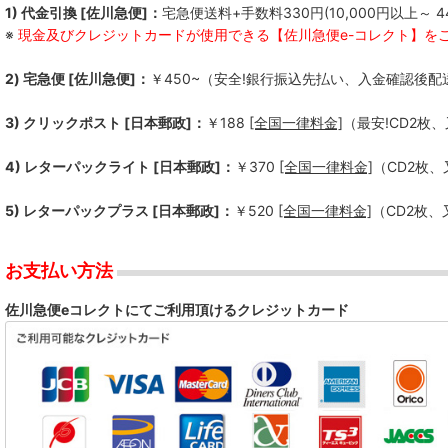
1) 代金引換 [佐川急便]：
宅急便送料+手数料330円(10,000円以上～ 4
※
現金及びクレジットカードが使用できる【佐川急便e-コレクト】を
2) 宅急便 [佐川急便]：
￥450~（安全!銀行振込先払い、入金確認後配
3) クリックポスト [日本郵政]：
￥188
[全国一律料金]
（最安!CD2枚
4) レターパックライト [日本郵政]：
￥370
[全国一律料金]
（CD2枚
5) レターパックプラス [日本郵政]：
￥520
[全国一律料金]
（CD2枚
お支払い方法
佐川急便eコレクトにてご利用頂けるクレジットカード