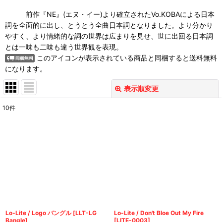
前作『NE』(エヌ・イー)より確立されたVo.KOBAによる日本
詞を全面的に出し、とうとう全曲日本詞となりました。より分かり
やすく、より情緒的な詞の世界は広まりを見せ、世に出回る日本詞
とは一味も二味も違う世界観を表現。
このアイコンが表示されている商品と同梱すると送料無料
になります。
表示順変更
閉じる
10
件
表示数
:
並び順
:
絞り込む
Lo-Lite / Logo バングル
[
LLT-LG
Lo-Lite / Don't Bloe Out My Fire
Bangle
]
[
LITE-0003
]