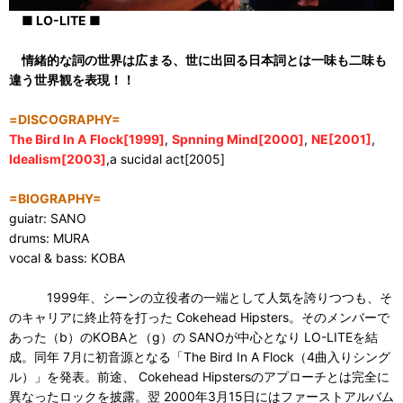
■ LO-LITE ■
情緒的な詞の世界は広まる、世に出回る日本詞とは一味も二味も
違う世界観を表現！！
=DISCOGRAPHY=
The Bird In A Flock[1999]
,
Spnning Mind[2000]
,
NE[2001]
,
Idealism[2003]
,a sucidal act[2005]
=BIOGRAPHY=
guiatr: SANO
drums: MURA
vocal & bass: KOBA
1999年、シーンの立役者の一端として人気を誇りつつも、そ
のキャリアに終止符を打った Cokehead Hipsters。そのメンバーで
あった（b）のKOBAと（g）の SANOが中心となり LO-LITEを結
成。同年 7月に初音源となる「The Bird In A Flock（4曲入りシング
ル）」を発表。前途、 Cokehead Hipstersのアプローチとは完全に
異なったロックを披露。翌 2000年3月15日にはファーストアルバム