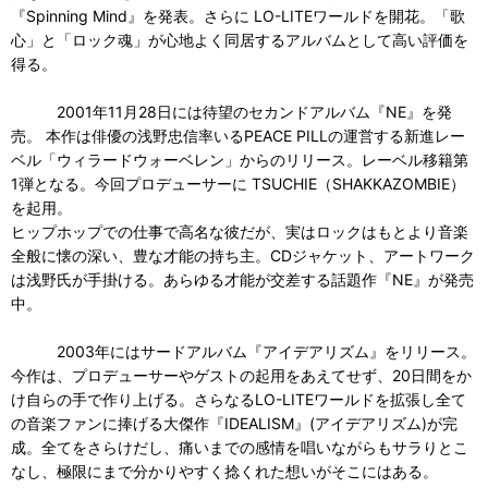
『Spinning Mind』を発表。さらに LO-LITEワールドを開花。「歌
心」と「ロック魂」が心地よく同居するアルバムとして高い評価を
得る。
2001年11月28日には待望のセカンドアルバム『NE』を発
売。 本作は俳優の浅野忠信率いるPEACE PILLの運営する新進レー
ベル「ウィラードウォーベレン」からのリリース。レーベル移籍第
1弾となる。今回プロデューサーに TSUCHIE（SHAKKAZOMBIE）
を起用。
ヒップホップでの仕事で高名な彼だが、実はロックはもとより音楽
全般に懐の深い、豊な才能の持ち主。CDジャケット、アートワーク
は浅野氏が手掛ける。あらゆる才能が交差する話題作『NE』が発売
中。
2003年にはサードアルバム『アイデアリズム』をリリース。
今作は、プロデューサーやゲストの起用をあえてせず、20日間をか
け自らの手で作り上げる。さらなるLO-LITEワールドを拡張し全て
の音楽ファンに捧げる大傑作『IDEALISM』(アイデアリズム)が完
成。全てをさらけだし、痛いまでの感情を唱いながらもサラりとこ
なし、極限にまで分かりやすく捻くれた想いがそこにはある。