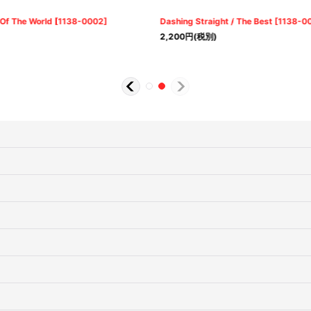
Of The World
[
1138-0002
]
Dashing Straight / The Best
[
1138-0
2,200
円
(税別)