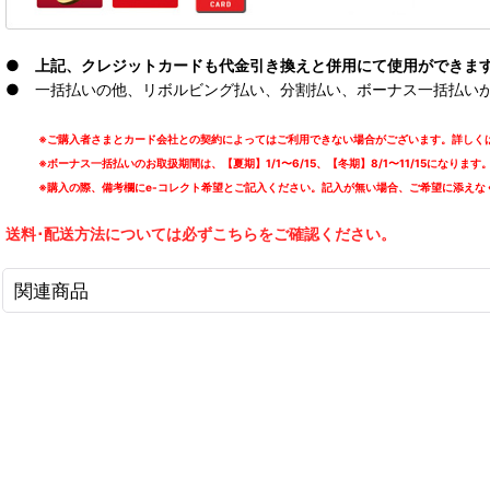
● 上記、クレジットカードも代金引き換えと併用にて使用ができま
● 一括払いの他、リボルビング払い、分割払い、ボーナス一括払いが可能
※ご購入者さまとカード会社との契約によってはご利用できない場合がございます。詳しくは
※ボーナス一括払いのお取扱期間は、【夏期】1/1〜6/15、【冬期】8/1〜11/15になります
※購入の際、備考欄にe-コレクト希望とご記入ください。記入が無い場合、ご希望に添えな
送料･配送方法については必ずこちらをご確認ください。
関連商品