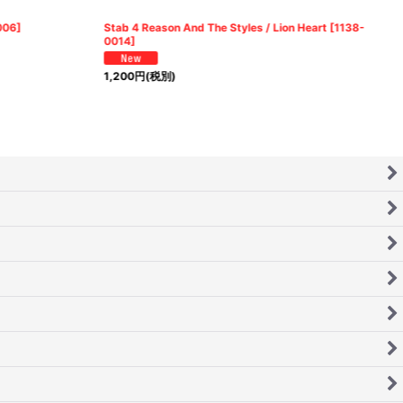
006
]
Stab 4 Reason And The Styles / Lion Heart
[
1138-
0014
]
1,200
円
(税別)