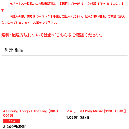
※ボーナス一括払いのお取扱期間は、【夏期】1/1〜6/15、【冬期】8/1〜11/15になりま
す。
※購入の際、備考欄にe-コレクト希望とご記入ください。記入が無い場合、ご希望に添え
なくなってしまいます。お気をつけ下さい。
送料･配送方法については必ずこちらをご確認ください。
関連商品
All Living Thngs / The Flag
[
BIBO-
V.A. / Just Play Music
[
1138-0005
]
0018
]
1,680
円
(税別)
2,200
円
(税別)