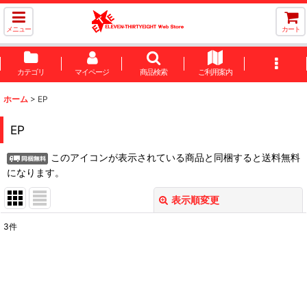
メニュー
カート
カテゴリ
マイページ
商品検索
ご利用案内
ホーム
>
EP
EP
このアイコンが表示されている商品と同梱すると送料無料
になります。
表示順変更
閉じる
3
件
表示数
:
並び順
: