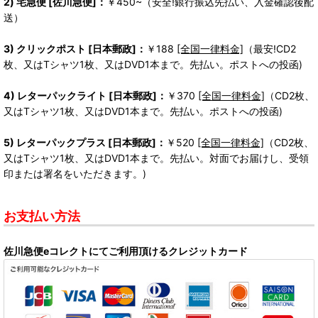
2) 宅急便 [佐川急便]：
￥450~（安全!銀行振込先払い、入金確認後配
送）
3) クリックポスト [日本郵政]：
￥188
[全国一律料金]
（最安!CD2
枚、又はTシャツ1枚、又はDVD1本まで。先払い。ポストへの投函)
4) レターパックライト [日本郵政]：
￥370
[全国一律料金]
（CD2枚、
又はTシャツ1枚、又はDVD1本まで。先払い。ポストへの投函)
5) レターパックプラス [日本郵政]：
￥520
[全国一律料金]
（CD2枚、
又はTシャツ1枚、又はDVD1本まで。先払い。対面でお届けし、受領
印または署名をいただきます。)
お支払い方法
佐川急便eコレクトにてご利用頂けるクレジットカード