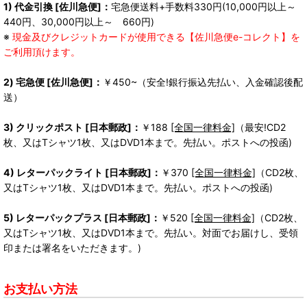
1) 代金引換 [佐川急便]：
宅急便送料+手数料330円(10,000円以上～
440円、30,000円以上～ 660円)
※
現金及びクレジットカードが使用できる【佐川急便e-コレクト】を
ご利用頂けます。
2) 宅急便 [佐川急便]：
￥450~（安全!銀行振込先払い、入金確認後配
送）
3) クリックポスト [日本郵政]：
￥188
[全国一律料金]
（最安!CD2
枚、又はTシャツ1枚、又はDVD1本まで。先払い。ポストへの投函)
4) レターパックライト [日本郵政]：
￥370
[全国一律料金]
（CD2枚、
又はTシャツ1枚、又はDVD1本まで。先払い。ポストへの投函)
5) レターパックプラス [日本郵政]：
￥520
[全国一律料金]
（CD2枚、
又はTシャツ1枚、又はDVD1本まで。先払い。対面でお届けし、受領
印または署名をいただきます。)
お支払い方法