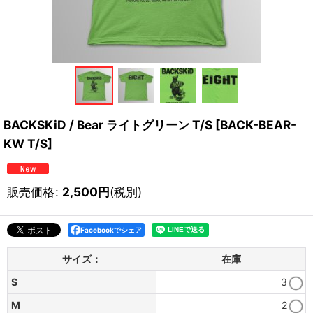
BACKSKiD / Bear ライトグリーン T/S
[
BACK-BEAR-
KW T/S
]
販売価格
:
2,500
円
(税別)
Facebookでシェア
サイズ：
在庫
S
3
M
2