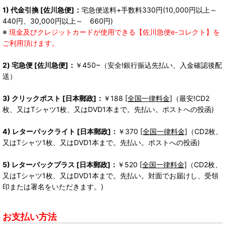
1) 代金引換 [佐川急便]：
宅急便送料+手数料330円(10,000円以上～
440円、30,000円以上～ 660円)
※
現金及びクレジットカードが使用できる【佐川急便e-コレクト】を
ご利用頂けます。
2) 宅急便 [佐川急便]：
￥450~（安全!銀行振込先払い、入金確認後配
送）
3) クリックポスト [日本郵政]：
￥188
[全国一律料金]
（最安!CD2
枚、又はTシャツ1枚、又はDVD1本まで。先払い。ポストへの投函)
4) レターパックライト [日本郵政]：
￥370
[全国一律料金]
（CD2枚、
又はTシャツ1枚、又はDVD1本まで。先払い。ポストへの投函)
5) レターパックプラス [日本郵政]：
￥520
[全国一律料金]
（CD2枚、
又はTシャツ1枚、又はDVD1本まで。先払い。対面でお届けし、受領
印または署名をいただきます。)
お支払い方法