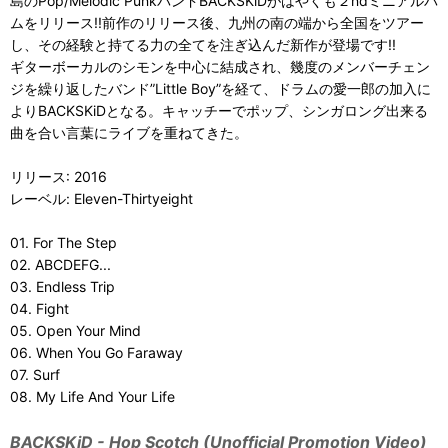
島のPop/Melodic PunkバンドBACKSKiDがはやくも２ndミニアルバ
ムをリリース!!前作のリリース後、九州の南の端から全国をツアー
し、その経験と持てる力の全てを注ぎ込んだ新作が登場です!!
ギターボーカルのシモンを中心に結成され、幾度のメンバーチェン
ジを繰り返したバンド”Little Boy”を経て、ドラムの愛一郎の加入に
よりBACKSKiDとなる。キャッチーでポップ、シンガロング出来る
曲を合い言葉にライブを重ねてきた。
リリース: 2016
レーベル: Eleven-Thirtyeight
01. For The Step
02. ABCDEFG...
03. Endless Trip
04. Fight
05. Open Your Mind
06. When You Go Faraway
07. Surf
08. My Life And Your Life
BACKSKiD - Hop Scotch (Unofficial Promotion Video)