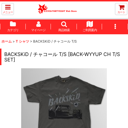
メニュー
カート
カテゴリ
マイページ
商品検索
ご利用案内
ホーム
>
T シャツ
>
BACKSKiD / チャコール T/S
BACKSKiD / チャコール T/S
[
BACK-WYYUP CH T/S
SET
]