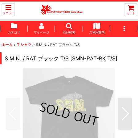
メニュー
カート
カテゴリ
マイページ
商品検索
ご利用案内
ホーム
>
T シャツ
>
S.M.N. / RAT ブラック T/S
S.M.N. / RAT ブラック T/S
[
SMN-RAT-BK T/S
]