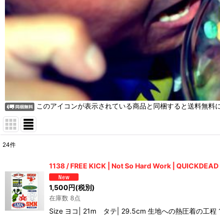
このアイコンが表示されている商品と同梱すると送料無料
24
件
表示数
:
1138 / FREE KICK | Not So Hard Work | QUICKDE
並び順
:
1,500
円
(税別)
在庫数 8点
Size ヨコ| 21m タテ| 29.5cm 生地への熱圧