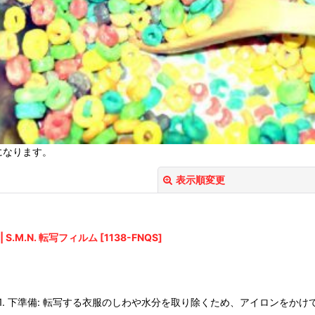
になります。
表示順変更
AD | S.M.N. 転写フィルム
[
1138-FNQS
]
絞り込む
着の工程 1. 下準備: 転写する衣服のしわや水分を取り除くため、アイロンをかけ