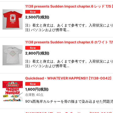
1138 presents Sudden Impact chapter.6 レッド T/S
2,500
円
(税別)
注）着丈と身丈は、あくまで参考です。入荷状況によ
注) パソコンおよび携帯電…
1138 presents Sudden Impact chapter.6 ホワイト T/
2,800
円
(税別)
注）着丈と身丈は、あくまで参考です。入荷状況によ
注) パソコンおよび携帯電…
Quickdead - WHATEVER HAPPENS!!
[
1138-0042
]
1,600
円
(税別)
在庫数 40点
90's西海岸カルチャーを骨の髄まで染み込ませた問題児QU