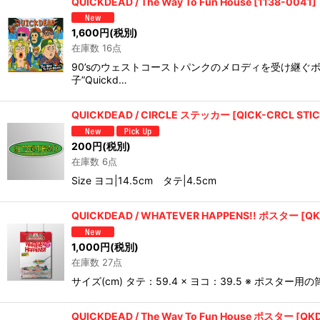
QUICKDEAD / The Way To Fun House
[
1138-0041
]
1,600
円
(税別)
在庫数 16点
90’sのウェストコーストパンクのメロディを受け継ぐ
子”Quickd…
QUICKDEAD / CIRCLE ステッカー
[
QICK-CRCL STI
200
円
(税別)
在庫数 6点
Size ヨコ|14.5cm タテ|4.5cm
QUICKDEAD / WHATEVER HAPPENS!! ポスター
[
QK
1,000
円
(税別)
在庫数 27点
サイズ(cm) タテ：59.4 × ヨコ：39.5 ※ 
QUICKDEAD / The Way To Fun House ポスター
[
QKD