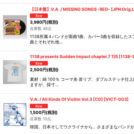
【日本盤】V.A. / MISSING SONGS -RED- [JPN Orig.
3,980
円
(税別)
在庫数 48点
1138所属４バンドが新曲1曲、カバー3曲を収録した
曲とそれぞれ他…
1138 presents Sudden Impact chapter.7 T/S
[
1138-
2,500
円
(税別)
素材：綿 100％ コーマ糸 首リブ、ダブルステッチ
ますが、採寸…
V.A. / All Kinds Of Victim Vol.3 [CD]
[
VICT-003
]
1,500
円
(税別)
在庫数 10点
韓国、日本そしてウクライナから、さまざまなバンドが２３バンド