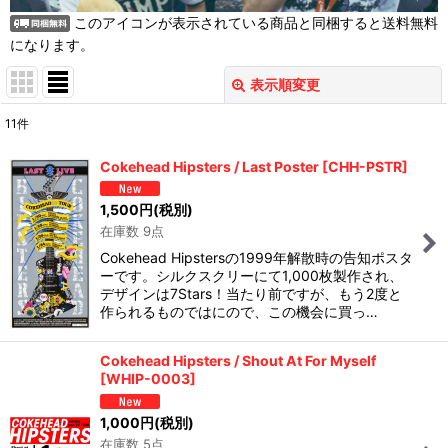
このアイコンが表示されている商品と同梱すると送料無料
になります。
表示順変更
閉じる
11
件
表示数
:
Cokehead Hipsters / Last Poster
[
CHH-PSTR
]
並び順
:
1,500
円
(税別)
在庫数 9点
絞り込む
Cokehead Hipstersの1999年解散時の告知ポスタ
ーです。シルクスクリーにて1,000枚製作され、
デザインは7Stars！当たり前ですが、もう2度と
作られるものではにので、この機会に買っ…
Cokehead Hipsters / Shout At For Myself
[
WHIP-0003
]
1,000
円
(税別)
在庫数 5点