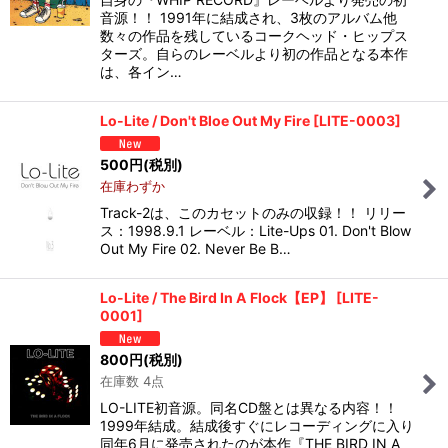
音源！！ 1991年に結成され、3枚のアルバム他
数々の作品を残しているコークヘッド・ヒップス
ターズ。自らのレーベルより初の作品となる本作
は、各イン…
Lo-Lite / Don't Bloe Out My Fire
[
LITE-0003
]
500
円
(税別)
在庫わずか
Track-2は、このカセットのみの収録！！ リリー
ス：1998.9.1 レーベル：Lite-Ups 01. Don't Blow
Out My Fire 02. Never Be B…
Lo-Lite / The Bird In A Flock【EP】
[
LITE-
0001
]
800
円
(税別)
在庫数 4点
LO-LITE初音源。同名CD盤とは異なる内容！！
1999年結成。結成後すぐにレコーディングに入り
同年6月に発売されたのが本作『THE BIRD IN A