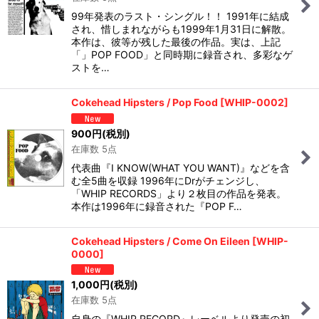
99年発表のラスト・シングル！！ 1991年に結成
され、惜しまれながらも1999年1月31日に解散。
本作は、彼等が残した最後の作品。実は、上記
「」POP FOOD」と同時期に録音され、多彩なゲ
ストを…
Cokehead Hipsters / Pop Food
[
WHIP-0002
]
900
円
(税別)
在庫数 5点
代表曲『I KNOW(WHAT YOU WANT)』などを含
む全5曲を収録 1996年にDrがチェンジし、
「WHIP RECORDS」より２枚目の作品を発表。
本作は1996年に録音された『POP F…
Cokehead Hipsters / Come On Eileen
[
WHIP-
0000
]
1,000
円
(税別)
在庫数 5点
自身の『WHIP RECORD』レーベルより発売の初