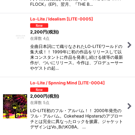
FLOCK』(EP)。翌月、『THE B…
Lo-Lite / Idealism
[
LITE-0005
]
2,200
円
(税別)
在庫数 4点
全曲日本詞にて織りなされたLO-LITEワールドの
集大成！！ 1999年に初の作品をリリースして以
来コンスタントに作品を発表し続ける彼等の最新
作が、ついにリリース。今作は、プロデューサー
やゲストの起…
Lo-Lite / Spnning Mind
[
LITE-0004
]
2,000
円
(税別)
在庫数 5点
LO-LITE初のフル・アルバム！！ 2000年発売の
フル・アルバム。Cokehead Hipstersのアプロー
チとは完全に異なったロックを披露。ジャケット
デザインはVo.,BのKOBA。 …