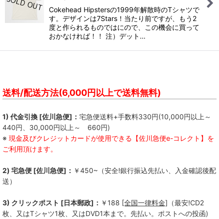
Cokehead Hipstersの1999年解散時のTシャツで
す。デザインは7Stars！当たり前ですが、もう2
度と作られるものではにので、この機会に買って
おかなければ！！ 注）デット…
送料/配送方法(6,000円以上で送料無料)
1) 代金引換 [佐川急便]：
宅急便送料+手数料330円(10,000円以上～
440円、30,000円以上～ 660円)
※
現金及びクレジットカードが使用できる【佐川急便e-コレクト】を
ご利用頂けます。
2) 宅急便 [佐川急便]：
￥450~（安全!銀行振込先払い、入金確認後配
送）
3) クリックポスト [日本郵政]：
￥188
[全国一律料金]
（最安!CD2
枚、又はTシャツ1枚、又はDVD1本まで。先払い。ポストへの投函)