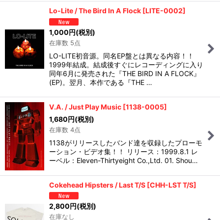
Lo-Lite / The Bird In A Flock
[
LITE-0002
]
1,000
円
(税別)
在庫数 5点
LO-LITE初音源。同名EP盤とは異なる内容！！
1999年結成。結成後すぐにレコーディングに入り
同年6月に発売された『THE BIRD IN A FLOCK』
(EP)。翌月、本作である『THE …
V.A. / Just Play Music
[
1138-0005
]
1,680
円
(税別)
在庫数 4点
1138がリリースしたバンド達を収録したプローモ
ーション・ビデオ集！！ リリース：1999.8.1 レ
ーベル：Eleven-Thirtyeight Co.,Ltd. 01. Shou…
Cokehead Hipsters / Last T/S
[
CHH-LST T/S
]
2,800
円
(税別)
在庫なし