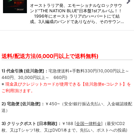
絞り込む
オーストラリア発、エモーショナルなロックサウ
ンド"THE NATION BLUE"日本盤1stアルバム！！
1996年にオーストラリアのハーバートにて結
成。3人編成のバンドでありながら、そのサウン…
送料/配送方法(6,000円以上で送料無料)
1) 代金引換 [佐川急便]：
宅急便送料+手数料330円(10,000円以上～
440円、30,000円以上～ 660円)
※
現金及びクレジットカードが使用できる【佐川急便e-コレクト】を
ご利用頂けます。
2) 宅急便 [佐川急便]：
￥450~（安全!銀行振込先払い、入金確認後配
送）
3) クリックポスト [日本郵政]：
￥188
[全国一律料金]
（最安!CD2
枚、又はTシャツ1枚、又はDVD1本まで。先払い。ポストへの投函)