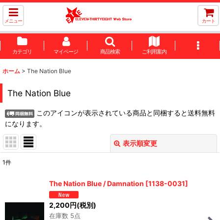
メニュー
カート
カテゴリ
マイページ
商品検索
ご利用案内
ホーム
>
The Nation Blue
The Nation Blue
このアイコンが表示されている商品と同梱すると送料無料
になります。
表示順変更
閉じる
1
件
表示数
:
The Nation Blue / Damnation
[
1138-0031
]
並び順
:
2,200
円
(税別)
在庫数 5点