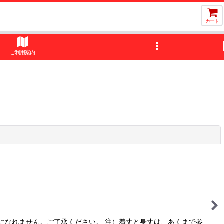
カート
ご利用案内
閉じる
になれません。ご了承ください。 注）着丈と身丈は、あくまで参