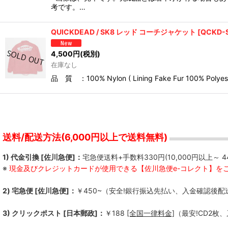
考です。…
QUICKDEAD / SK8 レッド コーチジャケット
[
QCKD-
4,500
円
(税別)
在庫なし
品 質 ：100% Nylon ( Lining Fake Fu
送料/配送方法(6,000円以上で送料無料)
1) 代金引換 [佐川急便]：
宅急便送料+手数料330円(10,000円以上～ 4
※
現金及びクレジットカードが使用できる【佐川急便e-コレクト】を
2) 宅急便 [佐川急便]：
￥450~（安全!銀行振込先払い、入金確認後配
3) クリックポスト [日本郵政]：
￥188
[全国一律料金]
（最安!CD2枚