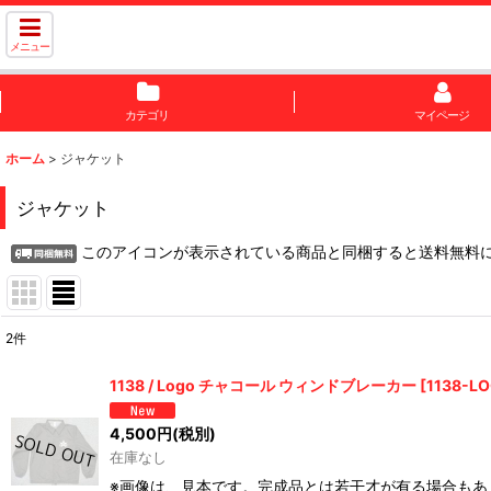
メニュー
カテゴリ
マイページ
ホーム
>
ジャケット
ジャケット
このアイコンが表示されている商品と同梱すると送料無料
2
件
表示数
:
1138 / Logo チャコール ウィンドブレーカー
[
1138-L
並び順
:
4,500
円
(税別)
在庫なし
※画像は、見本です。完成品とは若干才が有る場合もあ