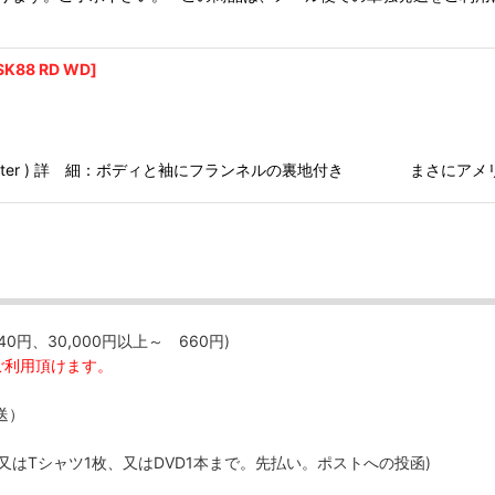
SK88 RD WD
]
r 100% Polyester ) 詳 細：ボディと袖にフランネルの裏地付き ま
40円、30,000円以上～ 660円)
ご利用頂けます。
送）
、又はTシャツ1枚、又はDVD1本まで。先払い。ポストへの投函)