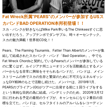
Fat Wreck所属”PEARS”のメンバーが参加するUSス
カバンドBAD OPERATION本邦初登場！！
スカ・パンクが好きならばMike Park率いるThe Chinkeesすぐに思
い出すだろう。アップテンポでダンサブル、時々オーセンテック。
スカの魅力満載！世界初CD化！！
Pears、The Flaming Tsunamis、Fatter Than Albertのメンバーが集
結して結成されたスカパンク・バンド「Bad Operation」。中でも
Fat Wreck Chordsと契約しているPearsのメンバーが参加している
のに驚くはず。ルイジアナ州ニューオリンズを活動拠点とするメン
バーからなる非常に興味をそそられるバンドだ。 バンドは、メイン
ストリームの外でスカの生存と繁栄のために不可欠なエネルギッシ
ュなDIY精神のもとで活動し続けた。メンバーは、2019年1月、
PEARSのブライアン(Gt)がツアーに出発する前に１回ライブをする
という単純な目的の為に結成。パンデミックのため、2020年3月12
日に行われる予定の最初のライブが、キャンセルになり２番目の目
標を立てた。バンドは、セルフタイトルのアルバムをレコーディン