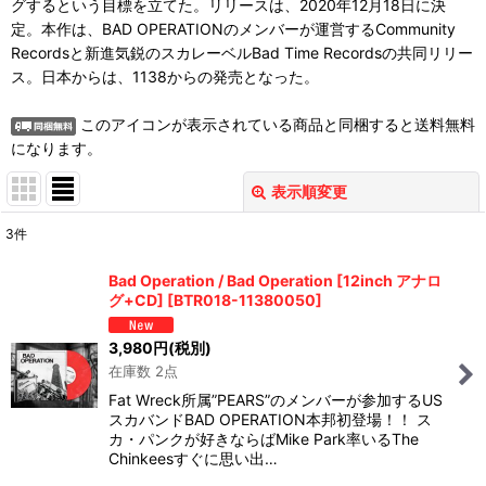
グするという目標を立てた。リリースは、2020年12月18日に決
定。本作は、BAD OPERATIONのメンバーが運営するCommunity
Recordsと新進気鋭のスカレーベルBad Time Recordsの共同リリー
ス。日本からは、1138からの発売となった。
このアイコンが表示されている商品と同梱すると送料無料
になります。
表示順変更
閉じる
3
件
表示数
:
Bad Operation / Bad Operation [12inch アナロ
グ+CD]
[
BTR018-11380050
]
並び順
:
3,980
円
(税別)
在庫数 2点
絞り込む
Fat Wreck所属”PEARS”のメンバーが参加するUS
スカバンドBAD OPERATION本邦初登場！！ ス
カ・パンクが好きならばMike Park率いるThe
Chinkeesすぐに思い出…