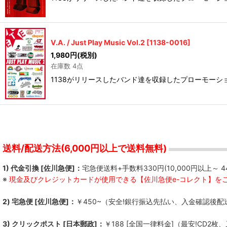
V.A. / Just Play Music Vol.2
[
1138-0016
]
1,980
円
(税別)
在庫数 4点
1138がリリースしたバンド達を収録したプローモーション・ビデオ集第
送料/配送方法(6,000円以上で送料無料)
1) 代金引換 [佐川急便]：
宅急便送料+手数料330円(10,000円以上～ 4
※
現金及びクレジットカードが使用できる【佐川急便e-コレクト】を
2) 宅急便 [佐川急便]：
￥450~（安全!銀行振込先払い、入金確認後配
3) クリックポスト [日本郵政]：
￥188
[全国一律料金]
（最安!CD2枚