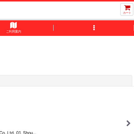
カート
ご利用案内
閉じる
td. 01. Shou…