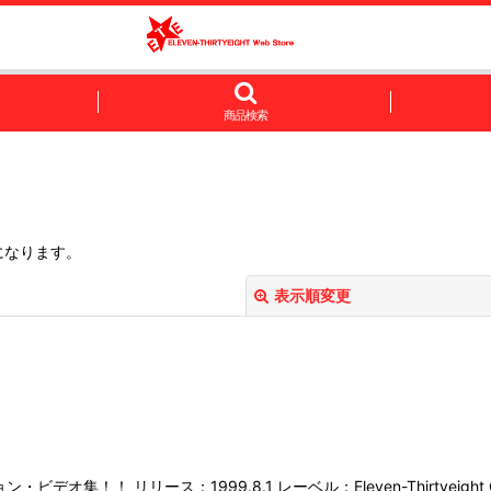
商品検索
になります。
表示順変更
絞り込む
！ リリース：1999.8.1 レーベル：Eleven-Thirtyeight Co.,L