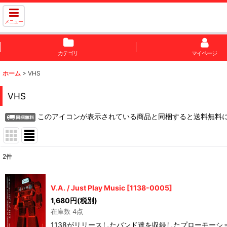
メニュー
カテゴリ
マイページ
ホーム
>
VHS
VHS
このアイコンが表示されている商品と同梱すると送料無料
2
件
表示数
:
V.A. / Just Play Music
[
1138-0005
]
並び順
:
1,680
円
(税別)
在庫数 4点
1138がリリースしたバンド達を収録したプローモーション・ビデオ集！