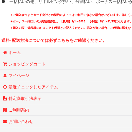
● 一括払いの他、リボルビング払い、分割払い、ボーナス一括払いが可能
※ご購入者さまとカード会社との契約によってはご利用できない場合がございます。詳しくは
※ボーナス一括払いのお取扱期間は、【夏期】1/1〜6/15、【冬期】8/1〜11/15になります
※購入の際、備考欄にe-コレクト希望とご記入ください。記入が無い場合、ご希望に添えな
送料･配送方法については必ずこちらをご確認ください。
ホーム
ショッピングカート
マイページ
最近チェックしたアイテム
特定商取引法表示
ご利用案内
お問い合わせ