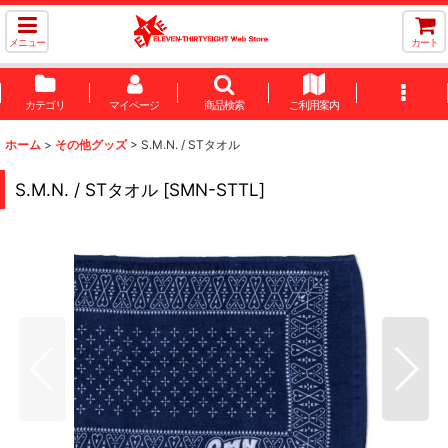
メニュー
カート
カテゴリ
マイページ
商品検索
ご利用案内
ホーム
>
その他グッズ
>
S.M.N. / STタオル
S.M.N. / STタオル
[
SMN-STTL
]