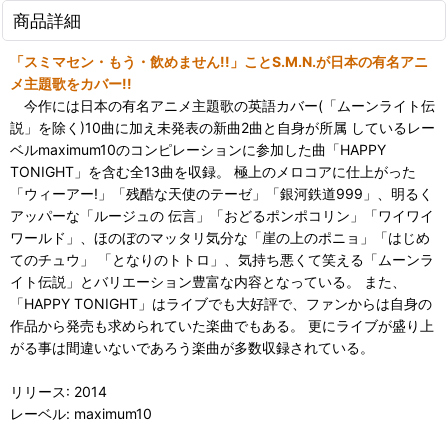
商品詳細
「スミマセン・もう・飲めません!!」ことS.M.N.が日本の有名アニ
メ主題歌をカバー!!
今作には日本の有名アニメ主題歌の英語カバー(「ムーンライト伝
説」を除く)10曲に加え未発表の新曲2曲と自身が所属 しているレー
ベルmaximum10のコンピレーションに参加した曲「HAPPY
TONIGHT」を含む全13曲を収録。 極上のメロコアに仕上がった
「ウィーアー!」「残酷な天使のテーゼ」「銀河鉄道999」、明るく
アッパーな「ルージュの 伝言」「おどるポンポコリン」「ワイワイ
ワールド」、ほのぼのマッタリ気分な「崖の上のポニョ」「はじめ
てのチュウ」 「となりのトトロ」、気持ち悪くて笑える「ムーンラ
イト伝説」とバリエーション豊富な内容となっている。 また、
「HAPPY TONIGHT」はライブでも大好評で、ファンからは自身の
作品から発売も求められていた楽曲でもある。 更にライブが盛り上
がる事は間違いないであろう楽曲が多数収録されている。
リリース: 2014
レーベル: maximum10