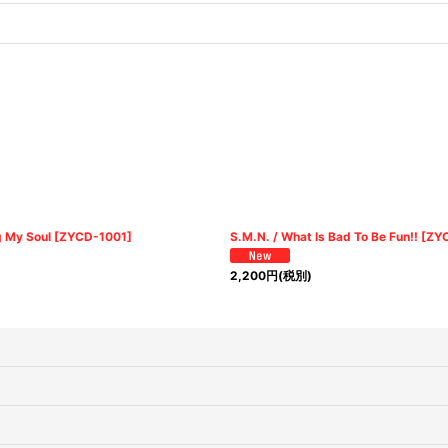
g My Soul
[
ZYCD-1001
]
S.M.N. / What Is Bad To Be Fun!!
[
ZY
2,200
円
(税別)