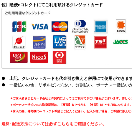
佐川急便eコレクトにてご利用頂けるクレジットカード
● 上記、クレジットカードも代金引き換えと併用にて使用ができま
● 一括払いの他、リボルビング払い、分割払い、ボーナス一括払いが可能
※ご購入者さまとカード会社との契約によってはご利用できない場合がございます。詳しくは
※ボーナス一括払いのお取扱期間は、【夏期】1/1〜6/15、【冬期】8/1〜11/15になります
※購入の際、備考欄にe-コレクト希望とご記入ください。記入が無い場合、ご希望に添えな
送料･配送方法については必ずこちらをご確認ください。