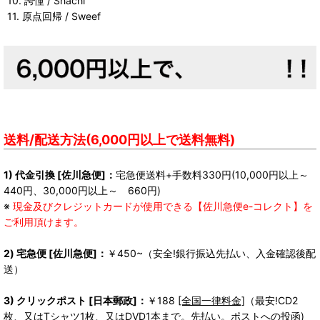
10. 誇憧 / Shachi
11. 原点回帰 / Sweef
送料/配送方法(6,000円以上で送料無料)
1) 代金引換 [佐川急便]：
宅急便送料+手数料330円(10,000円以上～
440円、30,000円以上～ 660円)
※
現金及びクレジットカードが使用できる【佐川急便e-コレクト】を
ご利用頂けます。
2) 宅急便 [佐川急便]：
￥450~（安全!銀行振込先払い、入金確認後配
送）
3) クリックポスト [日本郵政]：
￥188
[全国一律料金]
（最安!CD2
枚、又はTシャツ1枚、又はDVD1本まで。先払い。ポストへの投函)