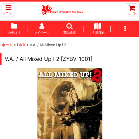
メニュー
カート
カテゴリ
マイページ
商品検索
ご利用案内
ホーム
>
DVD
>
V.A. / All Mixed Up ! 2
V.A. / All Mixed Up ! 2
[
ZYBV-1001
]