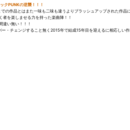
ィックPUNKの逆襲！！！
これまでの作品とはまた一味も二味も違うよりブラッシュアップされた作品
く者を楽しませる力を持った楽曲陣！！
間違い無い！！！
ンバー・チェンジすること無く2015年で結成15年目を迎えるに相応しい