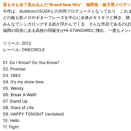
昔も今も全て呑み込んだ“Brand New 90s”、福岡発・破天荒メロデ
今作は、dustboxのSUGAとの共同プロデュースとなっており、
どの曲も歌メロやギターフレーズを中心に全体がキラキラと輝き、聴
みんなでシンガロングする絵が浮かんでくる、そんな作品であるのは
福岡の田舎にある高校の同級生がHi-STANDARDに憧れ、一度もメ
リリース: 2012
レーベル: ONECIRCLE
01. Do I Know? Do You Know?
02. Promise
03. 1983
04. It's my show time
05. Wendy
06. Break A Wall!!
07. Stand Up
08. Stars of Life
09. HAPPY TONIGHT (revisited)
10. Hello
11. Fight