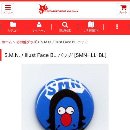
メニュー
カート
カテゴリ
マイページ
商品検索
ご利用案内
ホーム
>
その他グッズ
>
S.M.N. / Illust Face BL バッヂ
S.M.N. / Illust Face BL バッヂ
[
SMN-ILL-BL
]