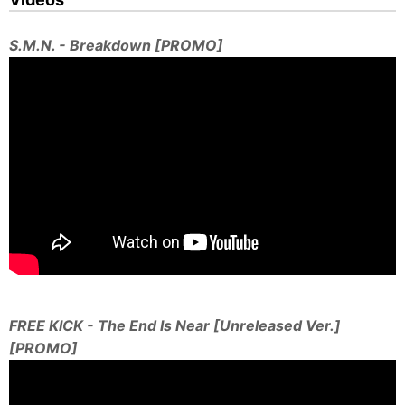
S.M.N. - Breakdown [PROMO]
FREE KICK - The End Is Near [Unreleased Ver.]
[PROMO]