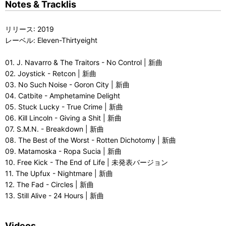
Notes & Tracklis
リリース: 2019
レーベル: Eleven-Thirtyeight
01. J. Navarro & The Traitors - No Control | 新曲
02. Joystick - Retcon | 新曲
03. No Such Noise - Goron City | 新曲
04. Catbite - Amphetamine Delight
05. Stuck Lucky - True Crime | 新曲
06. Kill Lincoln - Giving a Shit | 新曲
07. S.M.N. - Breakdown | 新曲
08. The Best of the Worst - Rotten Dichotomy | 新曲
09. Matamoska - Ropa Sucia | 新曲
10. Free Kick - The End of Life | 未発表バージョン
11. The Upfux - Nightmare | 新曲
12. The Fad - Circles | 新曲
13. Still Alive - 24 Hours | 新曲
Videos