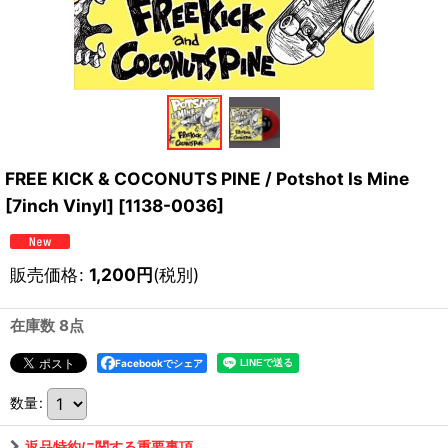
FREE KICK & COCONUTS PINE / Potshot Is Mine
[7inch Vinyl]
[
1138-0036
]
販売価格
:
1,200
円
(税別)
在庫数 8点
Facebookでシェア
数量
:
返品特約に関する重要事項