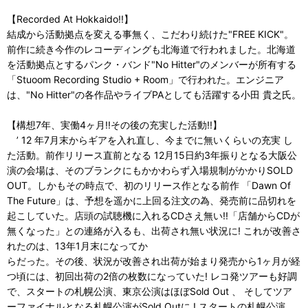
【Recorded At Hokkaido!!】
結成から活動拠点を変える事無く、こだわり続けた"FREE KICK"。
前作に続き今作のレコーディングも北海道で行われました。北海道
を活動拠点とするパンク・バンド"No Hitter"のメンバーが所有する
「Stuoom Recording Studio + Room」で行われた。エンジニア
は、"No Hitter"の各作品やライブPAとしても活躍する小田 貴之氏。
【構想7年、実働4ヶ月!!その後の充実した活動!!】
’ 12 年7月末からギアを入れ直し、今までに無いくらいの充実 し
た活動。前作リリース直前となる 12月15日約3年振りとなる大阪公
演の会場は、そのブランクにもかかわらず入場規制がかかりSOLD
OUT。しかもその時点で、初のリリース作となる前作 「Dawn Of
The Future」は、予想を遥かに上回る注文の為、発売前に品切れを
起こしていた。店頭の試聴機に入れるCDさえ無い!!「店舗からCDが
無くなった」との連絡が入るも、出荷され無い状況に! これが改善さ
れたのは、13年1月末になってか
らだった。その後、状況が改善され出荷が始まり発売から1ヶ月が経
つ頃には、初回出荷の2倍の枚数になっていた! レコ発ツアーも好調
で、スタートの札幌公演、東京公演はほぼSold Out 、 そしてツア
ーファイナルとなる札幌公演がSold Outに ! スタートの札幌公演、