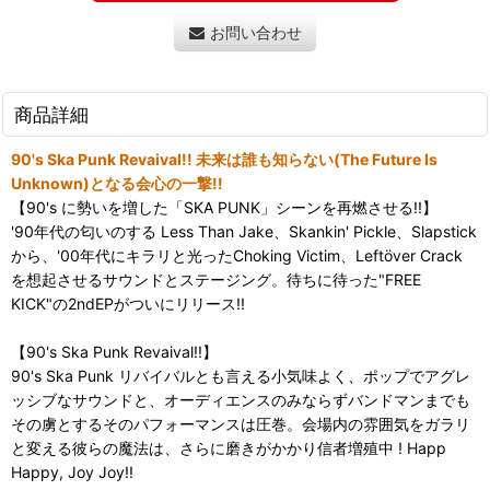
お問い合わせ
商品詳細
90's Ska Punk Revaival!! 未来は誰も知らない(The Future Is
Unknown)となる会心の一撃!!
【90's に勢いを増した「SKA PUNK」シーンを再燃させる!!】
'90年代の匂いのする Less Than Jake、Skankin' Pickle、Slapstick
から、'00年代にキラリと光ったChoking Victim、Leftöver Crack
を想起させるサウンドとステージング。待ちに待った"FREE
KICK"の2ndEPがついにリリース!!
【90's Ska Punk Revaival!!】
90's Ska Punk リバイバルとも言える小気味よく、ポップでアグレ
ッシブなサウンドと、オーディエンスのみならずバンドマンまでも
その虜とするそのパフォーマンスは圧巻。会場内の雰囲気をガラリ
と変える彼らの魔法は、さらに磨きがかかり信者増殖中 ! Happ
Happy, Joy Joy!!