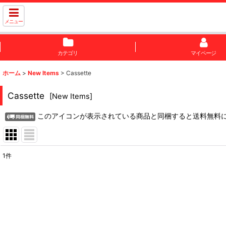
メニュー
カテゴリ
マイページ
ホーム
>
New Items
>
Cassette
Cassette
[
New Items
]
このアイコンが表示されている商品と同梱すると送料無料
1
件
表示数
:
並び順
: