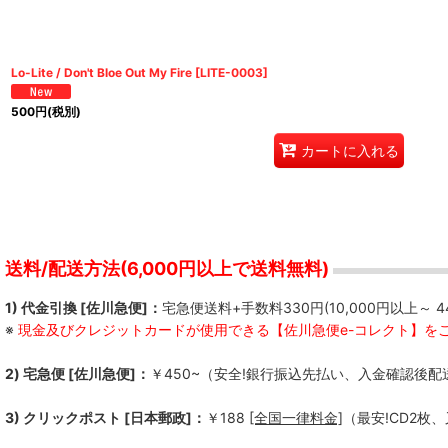
Lo-Lite / Don't Bloe Out My Fire
[
LITE-0003
]
500
円
(税別)
カートに入れる
送料/配送方法(6,000円以上で送料無料)
1) 代金引換 [佐川急便]：
宅急便送料+手数料330円(10,000円以上～ 4
※
現金及びクレジットカードが使用できる【佐川急便e-コレクト】を
2) 宅急便 [佐川急便]：
￥450~（安全!銀行振込先払い、入金確認後配
3) クリックポスト [日本郵政]：
￥188
[全国一律料金]
（最安!CD2枚