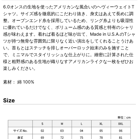
6.0オンスの生地を使ったアメリカンな風合いのヘヴィーウェイトT
シャツ。サイズ感を徹底的にこだわり抜き、身丈はあえて長めに調
整。オープンエンド糸を採用しているため、リング糸よりも吸湿性
に優れているだけでなく、ボリューム感のある質感と特有のシャリ
感が味わえます。着れば着るほど味が出て、Made in U.S.A.のTシャ
ツが持つ無骨な雰囲気に限りなく近い演出をしてくれることうけあ
い。首もとはステッチを排しオーバーロック始末のみを施すこと
で、ミニマルでスタイリッシュな仕上がりに。緻密に計算された仕
様と粗野感のある生地が織りなすアメリカンライクな一枚をぜひお
楽しみください。
素材： 綿 100%
Size