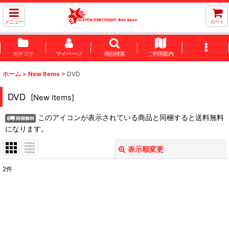
メニュー
カート
カテゴリ
マイページ
商品検索
ご利用案内
ホーム
>
New Items
>
DVD
DVD
[
New Items
]
このアイコンが表示されている商品と同梱すると送料無料
になります。
表示順変更
閉じる
2
件
表示数
:
並び順
: