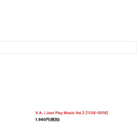
V.A. / Just Play Music Vol.2
[
1138-0016
]
1,980
円
(税別)