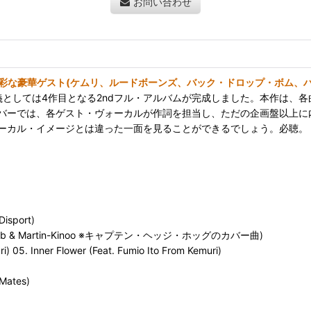
お問い合わせ
に多彩な豪華ゲスト(ケムリ、ルードボーンズ、バック・ドロップ・ボム、ハ
、The Styles名義としては4作目となる2ndフル・アルバムが完成しました
バーでは、各ゲスト・ヴォーカルが作詞を担当し、ただの企画盤以上に
ーカル・イメージとは違った一面を見ることができるでしょう。必聴。
Disport)
nn From Bdb & Martin-Kinoo ※キャプテン・ヘッジ・ホッグのカバー曲)
i) 05. Inner Flower (Feat. Fumio Ito From Kemuri)
 Mates)