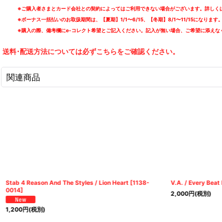
※ご購入者さまとカード会社との契約によってはご利用できない場合がございます。詳しくは
※ボーナス一括払いのお取扱期間は、【夏期】1/1〜6/15、【冬期】8/1〜11/15になります
※購入の際、備考欄にe-コレクト希望とご記入ください。記入が無い場合、ご希望に添えな
送料･配送方法については必ずこちらをご確認ください。
関連商品
Stab 4 Reason And The Styles / Lion Heart
[
1138-
V.A. / Every Beat
0014
]
2,000
円
(税別)
1,200
円
(税別)