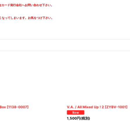
カード発行会社へお問い合わせ下さい。
。
くなってしまいます。お気をつけ下さい。
 Box
[
1138-0007
]
V.A. / All Mixed Up ! 2
[
ZYBV-1001
]
1,500
円
(税別)