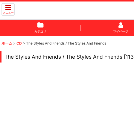
メニュー
カテゴリ
マイページ
ホーム
>
CD
>
The Styles And Friends / The Styles And Friends
The Styles And Friends / The Styles And Friends
[
11