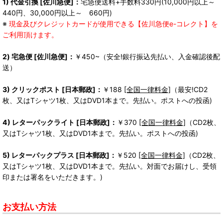
1) 代金引換 [佐川急便]：
宅急便送料+手数料330円(10,000円以上～
440円、30,000円以上～ 660円)
※
現金及びクレジットカードが使用できる【佐川急便e-コレクト】を
ご利用頂けます。
2) 宅急便 [佐川急便]：
￥450~（安全!銀行振込先払い、入金確認後配
送）
3) クリックポスト [日本郵政]：
￥188
[全国一律料金]
（最安!CD2
枚、又はTシャツ1枚、又はDVD1本まで。先払い。ポストへの投函)
4) レターパックライト [日本郵政]：
￥370
[全国一律料金]
（CD2枚、
又はTシャツ1枚、又はDVD1本まで。先払い。ポストへの投函)
5) レターパックプラス [日本郵政]：
￥520
[全国一律料金]
（CD2枚、
又はTシャツ1枚、又はDVD1本まで。先払い。対面でお届けし、受領
印または署名をいただきます。)
お支払い方法