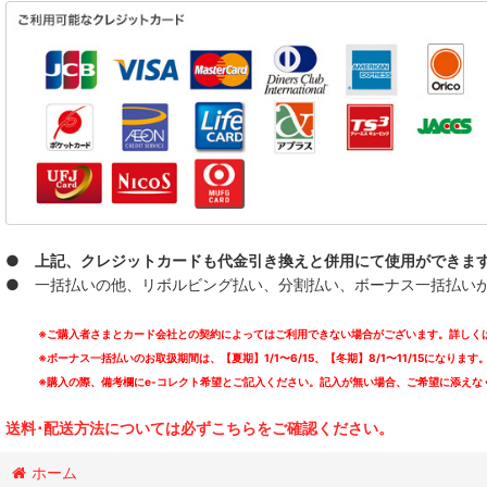
● 上記、クレジットカードも代金引き換えと併用にて使用ができま
● 一括払いの他、リボルビング払い、分割払い、ボーナス一括払いが可能
※ご購入者さまとカード会社との契約によってはご利用できない場合がございます。詳しくは
※ボーナス一括払いのお取扱期間は、【夏期】1/1〜6/15、【冬期】8/1〜11/15になります
※購入の際、備考欄にe-コレクト希望とご記入ください。記入が無い場合、ご希望に添えな
送料･配送方法については必ずこちらをご確認ください。
ホーム