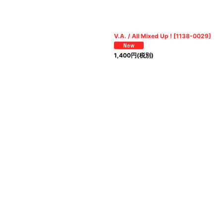
V.A. / All Mixed Up !
[
1138-0029
]
1,400
円
(税別)