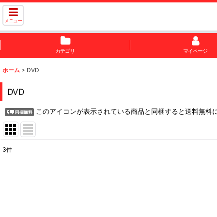
メニュー
カテゴリ
マイページ
ホーム
>
DVD
DVD
このアイコンが表示されている商品と同梱すると送料無料
3
件
表示数
:
並び順
: