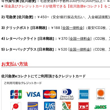
1) 代金引換 [佐川急便]：
宅急便送料+手数料330円(10,000円以上～ 4
※
現金及びクレジットカードが使用できる【佐川急便e-コレクト】を
2) 宅急便 [佐川急便]：
￥450~（安全!銀行振込先払い、入金確認後配
3) クリックポスト [日本郵政]：
￥188
[全国一律料金]
（最安!CD2枚
4) レターパックライト [日本郵政]：
￥370
[全国一律料金]
（CD2枚
5) レターパックプラス [日本郵政]：
￥520
[全国一律料金]
（CD2枚
お支払い方法
佐川急便eコレクトにてご利用頂けるクレジットカード