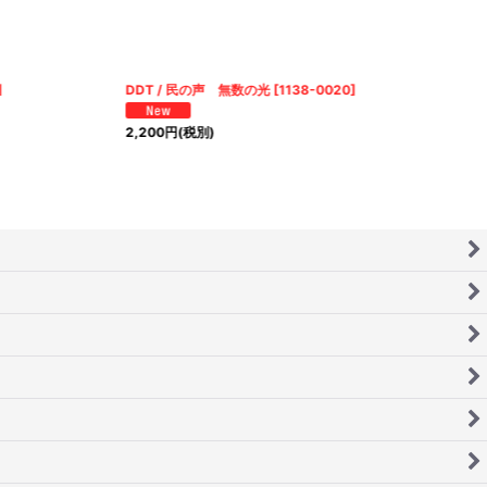
]
DDT / 民の声 無数の光
[
1138-0020
]
2,200
円
(税別)