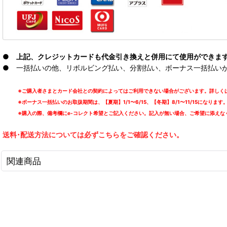
● 上記、クレジットカードも代金引き換えと併用にて使用ができま
● 一括払いの他、リボルビング払い、分割払い、ボーナス一括払いが可能
※ご購入者さまとカード会社との契約によってはご利用できない場合がございます。詳しくは
※ボーナス一括払いのお取扱期間は、【夏期】1/1〜6/15、【冬期】8/1〜11/15になります
※購入の際、備考欄にe-コレクト希望とご記入ください。記入が無い場合、ご希望に添えな
送料･配送方法については必ずこちらをご確認ください。
関連商品