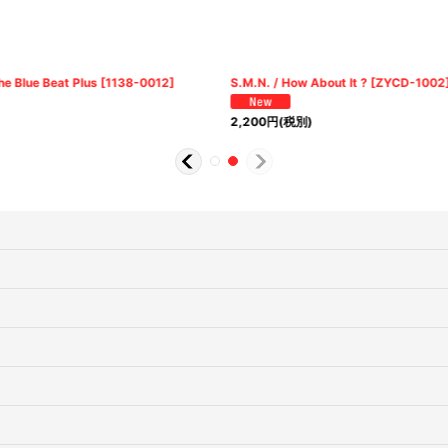
The Blue Beat Plus
[
1138-0012
]
S.M.N. / How About It ?
[
ZYCD-1002
2,200
円
(税別)