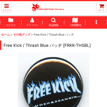
メニュー
カート
カテゴリ
マイページ
商品検索
ご利用案内
ホーム
>
その他グッズ
>
Free Kick / Thrash Blue バッヂ
Free Kick / Thrash Blue バッヂ
[
FRKK-THSBL
]